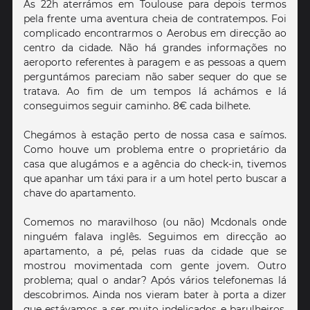
Às 22h aterrámos em Toulouse para depois termos
pela frente uma aventura cheia de contratempos. Foi
complicado encontrarmos o Aerobus em direcção ao
centro da cidade. Não há grandes informações no
aeroporto referentes à paragem e as pessoas a quem
perguntámos pareciam não saber sequer do que se
tratava. Ao fim de um tempos lá achámos e lá
conseguimos seguir caminho. 8€ cada bilhete.
Chegámos à estação perto de nossa casa e saímos.
Como houve um problema entre o proprietário da
casa que alugámos e a agência do check-in, tivemos
que apanhar um táxi para ir a um hotel perto buscar a
chave do apartamento.
Comemos no maravilhoso (ou não) Mcdonals onde
ninguém falava inglês. Seguimos em direcção ao
apartamento, a pé, pelas ruas da cidade que se
mostrou movimentada com gente jovem. Outro
problema; qual o andar? Após vários telefonemas lá
descobrimos. Ainda nos vieram bater à porta a dizer
que estávamos a ser muito indelicados e barulheiros,