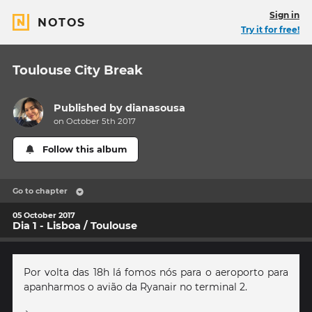
Sign in
NOTOS
Try it for free!
Toulouse City Break
Published by
dianasousa
on October 5th 2017
Follow this album
Go to chapter
05 October 2017
Dia 1 - Lisboa / Toulouse
Por volta das 18h lá fomos nós para o aeroporto para
apanharmos o avião da Ryanair no terminal 2.