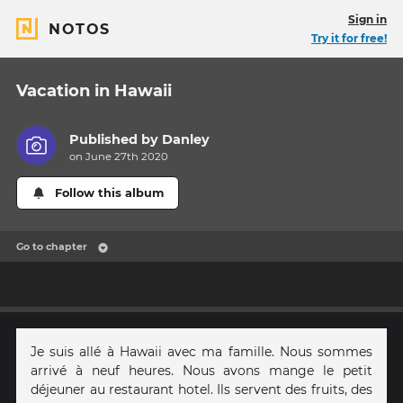
Sign in
NOTOS
Try it for free!
Vacation in Hawaii
Published by
Danley
on June 27th 2020
Follow this album
Go to chapter
Je suis allé à Hawaii avec ma famille. Nous sommes
arrivé à neuf heures. Nous avons mange le petit
déjeuner au restaurant hotel. Ils servent des fruits, des