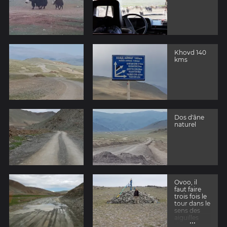
Khovd 140
kms
Dos d'âne
naturel
Ovoo, il
faut faire
trois fois le
tour dans le
sens des
aiguilles
...
d'une