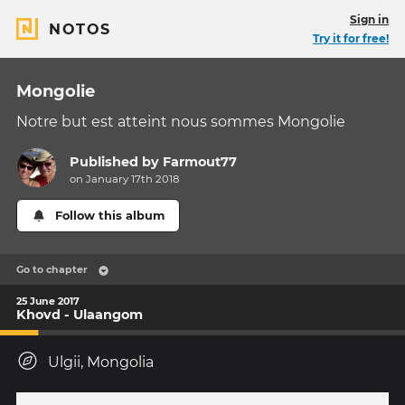
Sign in
NOTOS
Try it for free!
Mongolie
Notre but est atteint nous sommes Mongolie
Published by
Farmout77
on January 17th 2018
Follow this album
Go to chapter
25 June 2017
Khovd - Ulaangom
Ulgii, Mongolia