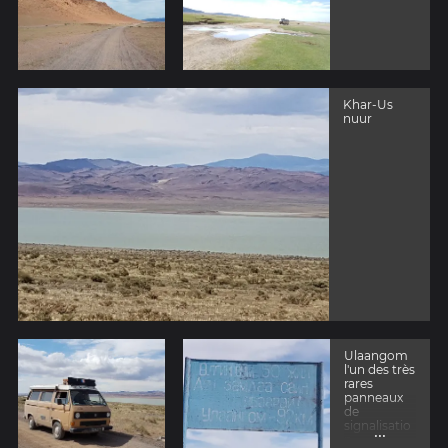
Khar-Us
nuur
Ulaangom
l'un des très
rares
panneaux
de
signalisatio
...
n