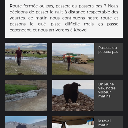
Route fermée ou pas, passera ou passera pas ? Nous
décidons de passer la nuit à distance respectable des
yourtes. ce matin nous continuons notre route et
passons le gué. piste difficile mais ça passe
cependant. et nous arriverons à Khovd.
Passera ou
passera pas
Un jeune
yak, notre
visiteur
matinal
le réveil
matin