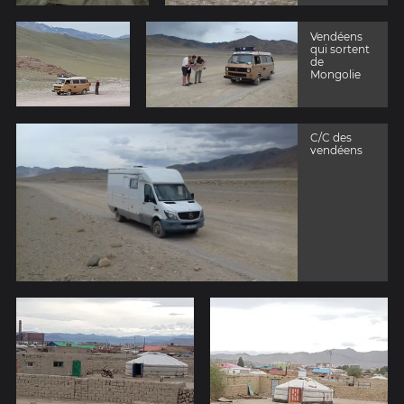
montre et à
chaque
passage,
Vendéens
faire une
qui sortent
offrande.
de
Mongolie
C/C des
vendéens