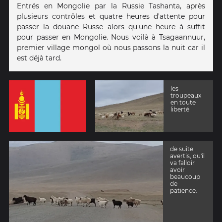
Entrés en Mongolie par la Russie Tashanta, après
plusieurs contrôles et quatre heures d'attente pour
passer la douane Russe alors qu'une heure à suffit
pour passer en Mongolie. Nous voilà à Tsagaannuur,
premier village mongol où nous passons la nuit car il
est déjà tard.
les
troupeaux
en toute
liberté
de suite
avertis, qu'il
va falloir
avoir
beaucoup
de
patience.