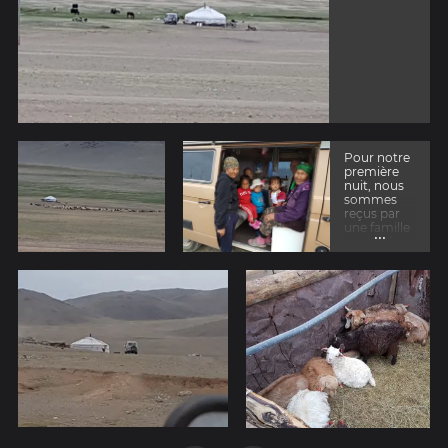
Pour notre
première
nuit, nous
sommes
reçus par
une famille
...
mongole