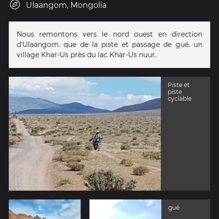
Ulaangom, Mongolia
Nous remontons vers le nord ouest en direction
d'Ulaangom. que de la piste et passage de gué. un
village Khar-Us près du lac Khar-Us nuur.
Piste et
piste
cyclable
gué