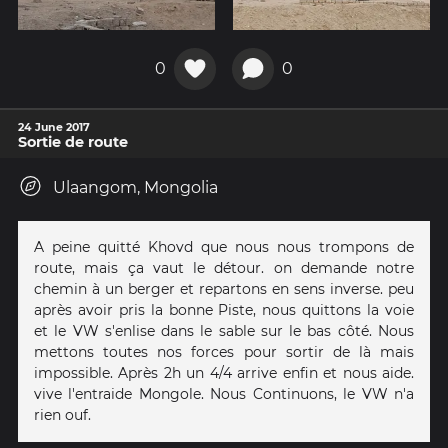
0
0
24 June 2017
Sortie de route
Ulaangom, Mongolia
A peine quitté Khovd que nous nous trompons de
route, mais ça vaut le détour. on demande notre
chemin à un berger et repartons en sens inverse. peu
après avoir pris la bonne Piste, nous quittons la voie
et le VW s'enlise dans le sable sur le bas côté. Nous
mettons toutes nos forces pour sortir de là mais
impossible. Après 2h un 4/4 arrive enfin et nous aide.
vive l'entraide Mongole. Nous Continuons, le VW n'a
rien ouf.