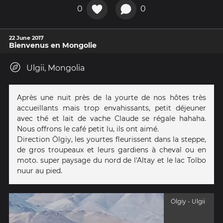
0
0
22 June 2017
Bienvenus en Mongolie
Ulgii, Mongolia
Après une nuit près de la yourte de nos hôtes très
accueillants mais trop envahissants, petit déjeuner
avec thé et lait de vache Claude se régale hahaha.
Nous offrons le café petit lu, ils ont aimé.
Direction Ölgiy, les yourtes fleurissent dans la steppe,
de gros troupeaux et leurs gardiens à cheval ou en
moto. super paysage du nord de l'Altay et le lac Tolbo
nuur au pied.
Ölgiy - Ulgii