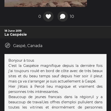
0
10
18 June 2019
La Gaspésie
Gaspé, Canada
Bonjour à tous
C'est la Gaspésie magnifique depuis la dernière fois
j'ai toujours roulé en bord de côte avec de très beaux
sites et du beau temps sauf depuis hier soir il pleut
mais ça va s'arranger je suis actuellement à Gaspé.
Hier j'étais à Percé lieu magique et vraiment des
personnes très intéressantes.
Beaucoup de jeunes francais dans la région,il y a
beaucoup de travail,les offres d'emploi pullulent dans
toutes les vitrines et énormément de personnes