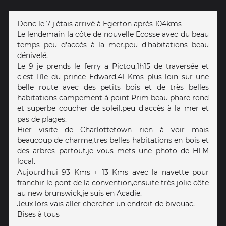
Donc le 7 j'étais arrivé à Egerton après 104kms
Le lendemain la côte de nouvelle Ecosse avec du beau
temps peu d'accès à la mer,peu d'habitations beau
dénivelé.
Le 9 je prends le ferry a Pictou,1h15 de traversée et
c'est l'île du prince Edward.41 Kms plus loin sur une
belle route avec des petits bois et de très belles
habitations campement à point Prim beau phare rond
et superbe coucher de soleil.peu d'accès à la mer et
pas de plages.
Hier visite de Charlottetown rien à voir mais
beaucoup de charme,tres belles habitations en bois et
des arbres partout.je vous mets une photo de HLM
local.
Aujourd'hui 93 Kms + 13 Kms avec la navette pour
franchir le pont de la convention,ensuite très jolie côte
au new brunswick,je suis en Acadie.
Jeux lors vais aller chercher un endroit de bivouac.
Bises à tous