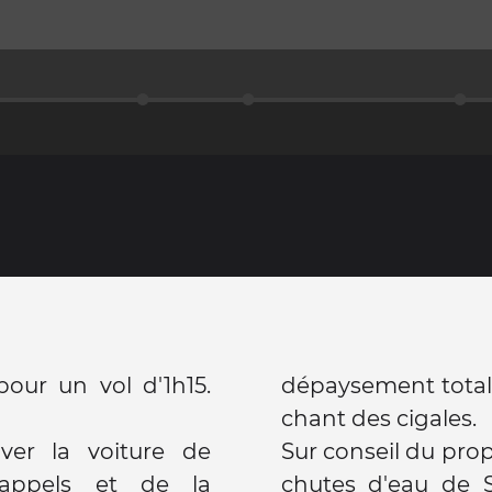
our un vol d'1h15.
dépaysement total. 
chant des cigales.
uver la voiture de
Sur conseil du prop
 appels et de la
chutes d'eau de S