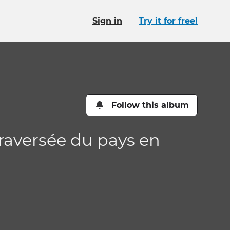
Sign in
Try it for free!
Follow this album
 Traversée du pays en