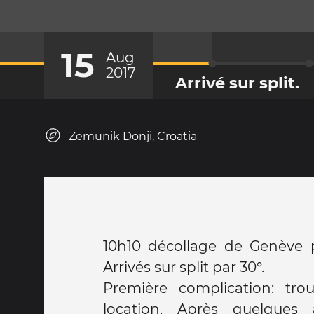
15
Aug
2017
Arrivé sur split.
Zemunik Donji, Croatia
10h10 décollage de Genève p
Arrivés sur split par 30°.
Première complication: tro
location. Après quelques