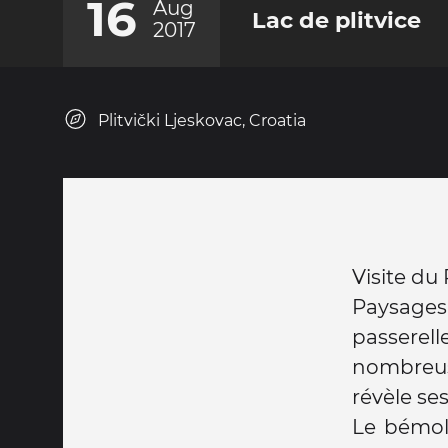
16
Aug
Lac de plitvice
2017
Plitvički Ljeskovac, Croatia
Visite du 
Paysages
passerell
nombreus
révèle se
Le bémol: