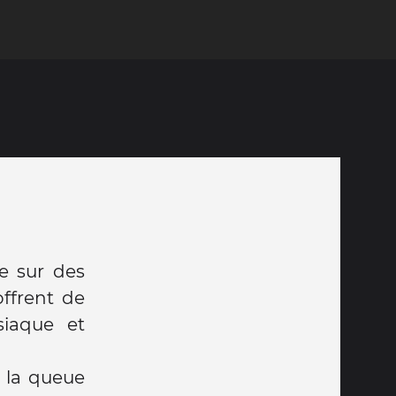
e sur des
offrent de
siaque et
e la queue