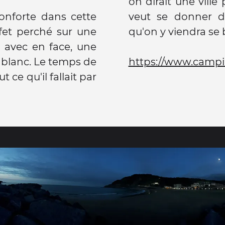
on dirait une ville
onforte dans cette
veut se donner d
fet perché sur une
qu'on y viendra se 
n avec en face, une
e blanc. Le temps de
https://www.campi
 ce qu'il fallait par