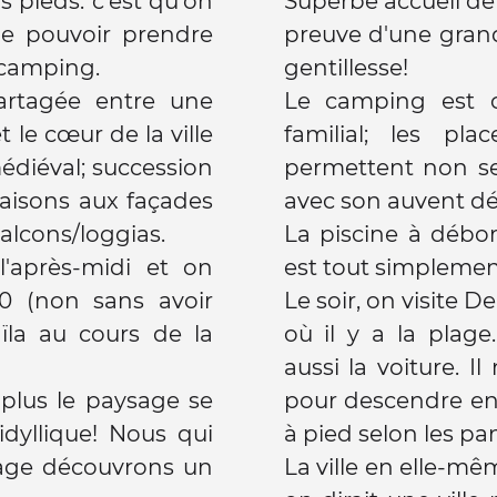
s pieds. c'est qu'on
Superbe accueil de 
e pouvoir prendre
preuve d'une gran
 camping.
gentillesse!
partagée entre une
Le camping est c
 le cœur de la ville
familial; les pl
édiéval; succession
permettent non s
maisons aux façades
avec son auvent dép
alcons/loggias.
La piscine à débo
'après-midi et on
est tout simplemen
00 (non sans avoir
Le soir, on visite 
la au cours de la
où il y a la plag
aussi la voiture. I
 plus le paysage se
pour descendre en 
idyllique! Nous qui
à pied selon les pa
age découvrons un
La ville en elle-mêm