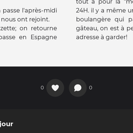
tout a pour la "
n passe l'après-midi
24H. il y a même u
 nous ont rejoint.
boulangère qui pa
zette; on retourne
gâteau, on est à pe
n passe en Espagne
adresse à garder!
0
0
jour