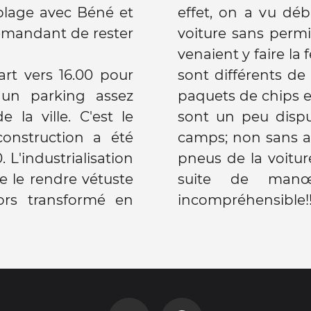
 plage avec Béné et
effet, on a vu dé
emandant de rester
voiture sans permi
venaient y faire la 
rt vers 16.00 pour
sont différents de
a un parking assez
paquets de chips et
e la ville. C'est le
sont un peu dispu
construction a été
camps; non sans avo
 L'industrialisation
pneus de la voitu
 de le rendre vétuste
suite de manœu
lors transformé en
incompréhensible!