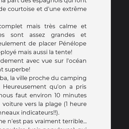
la part des espagnols qui font
de courtoise et d'une extrême
omplet mais très calme et
aces sont assez grandes et
eulement de placer Pénélope
loyé mais aussi la tente!
rdement avec vue sur l'océan
t superbe!
Deba, la ville proche du camping
e. Heureusement qu'on a pris
l nous faut environ 10 minutes
voiture vers la plage (1 heure
nneaux indicateurs!!).
e n'est pas vraiment terrible...