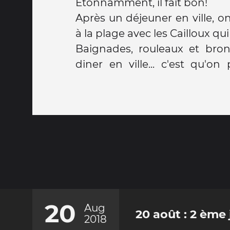
Étonnamment, il fait bon!
Après un déjeuner en ville, o
à la plage avec les Cailloux qui
Baignades, rouleaux et bron
diner en ville... c'est qu'o
20
Aug
20 août : 2 ème 
2018