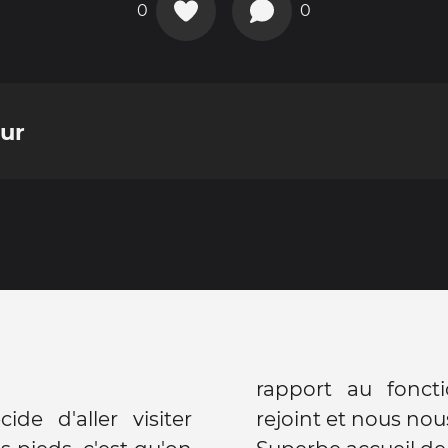
0
0
our
rapport au fonc
de d'aller visiter
rejoint et nous nous