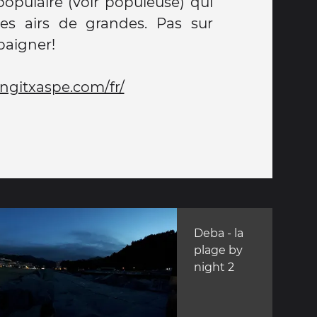
 populaire (voir populeuse) qui
es airs de grandes. Pas sur
baigner!
ngitxaspe.com/fr/
Deba - la
plage by
night 2