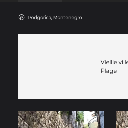
Podgorica, Montenegro
Vieille vill
Plage