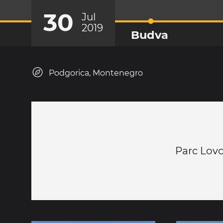
30
Jul
2019
Budva
Podgorica, Montenegro
Parc Lov