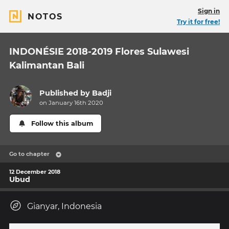
Sign in
NOTOS
Try it for free!
INDONÉSIE 2018-2019 Flores Sulawesi
Kalimantan Bali
Published by
Badji
on January 16th 2020
Follow this album
Go to chapter
12 December 2018
Ubud
Gianyar, Indonesia