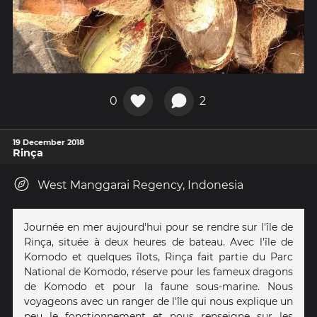
0
2
19 December 2018
Rinça
West Manggarai Regency, Indonesia
Journée en mer aujourd'hui pour se rendre sur l'île de
Rinça, située à deux heures de bateau. Avec l'île de
Komodo et quelques îlots, Rinça fait partie du Parc
National de Komodo, réserve pour les fameux dragons
de Komodo et pour la faune sous-marine. Nous
voyageons avec un ranger de l'île qui nous explique un
peu le fonctionnement et nous renseigne sur les