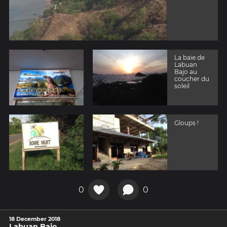
La baie de
Labuan
Bajo au
coucher du
soleil
Gloups !
0
0
18 December 2018
Labuan Bajo