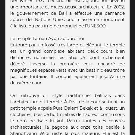
Rénové en 1937, cet endroit est aujourd'hui devenu
une importante et majestueuse architecture. En 2002,
le gouvernement de Bali a effectué une demande
auprès des Nations Unies pour classer ce monument
à la liste du patrimoine mondial de l'UNESCO.
Le temple Taman Ayun aujourd'hui
Entouré par un fossé très large et élégant, le temple
est un grand complexe abritant deux cours bien
distinctes nommées les jaba. Un pont richement
décoré traverse la première cour encadré de
magnifiques espaces verts avec un bassin d'eau trôné
par une fontaine. Il conduit également jusqu'à une
deuxième cour.
On retrouve un style traditionnel balinais dans
l'architecture du temple. À l'est de la cour se tient un
petit temple appelé Pura Dalem Bekak et à l'ouest, un
clocher en bois de huit mètres de hauteur connu sous
le nom de Bale Kulkul. Parmi toutes ces œuvres
architecturales, la pagode aux onze toits dédiée à
Shanghyang Widi reste la plus majeure. Elle est la