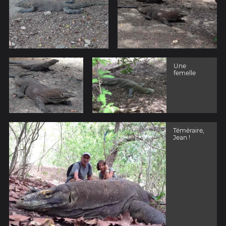
Une
femelle
Téméraire,
Jean !