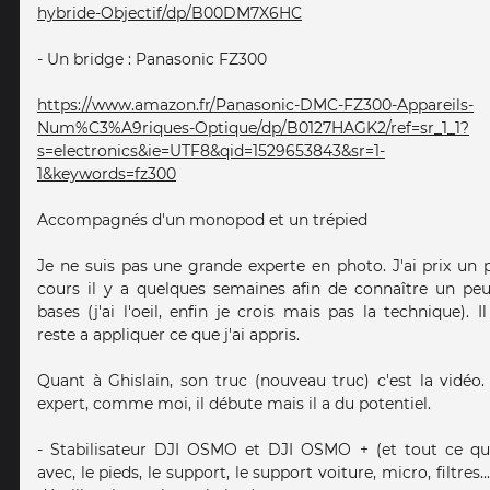
hybride-Objectif/dp/B00DM7X6HC
- Un bridge : Panasonic FZ300
https://www.amazon.fr/Panasonic-DMC-FZ300-Appareils-
Num%C3%A9riques-Optique/dp/B0127HAGK2/ref=sr_1_1?
s=electronics&ie=UTF8&qid=1529653843&sr=1-
1&keywords=fz300
Accompagnés d'un monopod et un trépied
Je ne suis pas une grande experte en photo. J'ai prix un p
cours il y a quelques semaines afin de connaître un peu
bases (j'ai l'oeil, enfin je crois mais pas la technique). I
reste a appliquer ce que j'ai appris.
Quant à Ghislain, son truc (nouveau truc) c'est la vidéo.
expert, comme moi, il débute mais il a du potentiel.
- Stabilisateur DJI OSMO et DJI OSMO + (et tout ce qu
avec, le pieds, le support, le support voiture, micro, filtres...