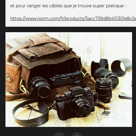
et pour ranger les câbles que je trouve super pratique :
https://www.joom.com/fr/products/5acc739d8b451301e8c5