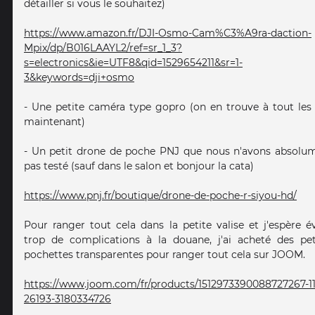
détailler si vous le souhaitez)
https://www.amazon.fr/DJI-Osmo-Cam%C3%A9ra-daction-
Mpix/dp/B016LAAYL2/ref=sr_1_3?
s=electronics&ie=UTF8&qid=1529654211&sr=1-
3&keywords=dji+osmo
- Une petite caméra type gopro (on en trouve à tout les 
maintenant)
- Un petit drone de poche PNJ que nous n'avons absolu
pas testé (sauf dans le salon et bonjour la cata)
https://www.pnj.fr/boutique/drone-de-poche-r-siyou-hd/
Pour ranger tout cela dans la petite valise et j'espère év
trop de complications à la douane, j'ai acheté des pet
pochettes transparentes pour ranger tout cela sur JOOM.
https://www.joom.com/fr/products/1512973390088727267-11
26193-3180334726