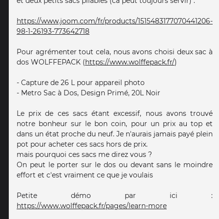
et deux petits sacs pliables (ca peut toujours servir) :
https://www.joom.com/fr/products/1515483177070441206-
98-1-26193-773642718
Pour agrémenter tout cela, nous avons choisi deux sac à
dos WOLFFEPACK (
https://www.wolffepack.fr/
)
- Capture de 26 L pour appareil photo
- Metro Sac à Dos, Design Primé, 20L Noir
Le prix de ces sacs étant excessif, nous avons trouvé
notre bonheur sur le bon coin, pour un prix au top et
dans un état proche du neuf. Je n'aurais jamais payé plein
pot pour acheter ces sacs hors de prix.
mais pourquoi ces sacs me direz vous ?
On peut le porter sur le dos ou devant sans le moindre
effort et c'est vraiment ce que je voulais
Petite démo par ici :
https://www.wolffepack.fr/pages/learn-more