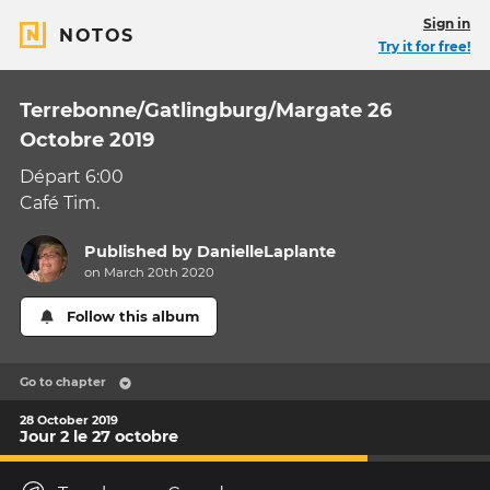
Sign in
NOTOS
Try it for free!
Terrebonne/Gatlingburg/Margate 26
Octobre 2019
Départ 6:00
Café Tim.
Published by
DanielleLaplante
on March 20th 2020
Follow this album
Go to chapter
28 October 2019
Jour 2 le 27 octobre