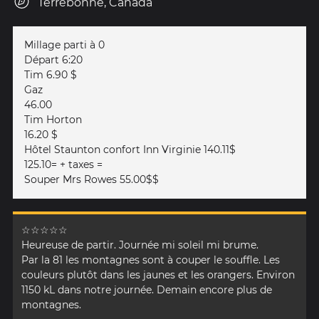
Terrebonne, Canada
Millage parti à 0
Départ 6:20
Tim 6.90 $
Gaz
46.00
Tim Horton
16.20 $
Hôtel Staunton confort Inn Virginie 140.11$
125.10= + taxes =
Souper Mrs Rowes 55.00$$
☆☆☆☆☆
Heureuse de partir. Journée mi soleil mi brume.
Par la 81 les montagnes sont à couper le souffle. Les
couleurs plutôt dans les jaunes et les orangers. Environ
1150 kL dans notre journée. Demain encore plus de
montagnes.