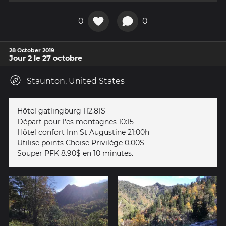
0
0
28 October 2019
Jour 2 le 27 octobre
Staunton, United States
Hôtel gatlingburg 112.81$
Départ pour l'es montagnes 10:15
Hôtel confort Inn St Augustine 21:00h
Utilise points Choise Privilège 0.00$
Souper PFK 8.90$ en 10 minutes.