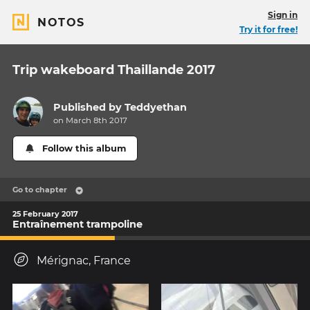
Sign in
NOTOS
Try it for free!
Trip wakeboard Thaillande 2017
Published by
Teddyethan
on March 8th 2017
Follow this album
Go to chapter
25 February 2017
Entraînement trampoline
Mérignac, France