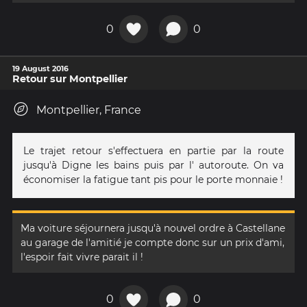
0
0
19 August 2016
Retour sur Montpellier
Montpellier, France
Le trajet retour s'effectuera en partie par la route
jusqu'à Digne les bains puis par l' autoroute. On va
économiser la fatigue tant pis pour le porte monnaie !
Ma voiture séjournera jusqu'à nouvel ordre à Castellane
au garage de l'amitié je compte donc sur un prix d'ami,
l'espoir fait vivre parait il !
0
0