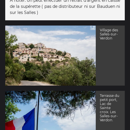
À noter: on peut effectuer un retrait d'argent en caisse
de la supérette ( pas de distributeur ni sur Bauduen ni
sur les Salles )
Village des
Salles-sur-
Verdon
Terrasse du
petit port,
Lac de
Sainte
croix. Les
Salles-sur-
Verdon.