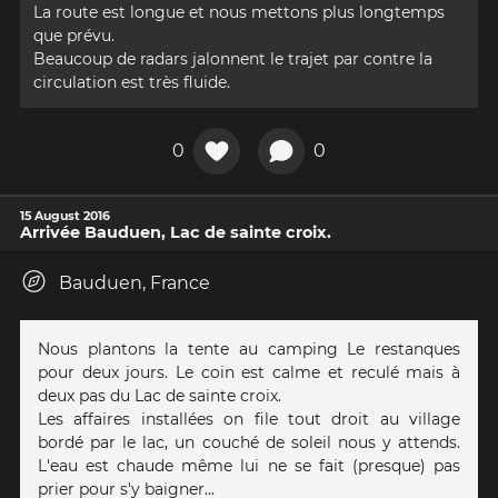
La route est longue et nous mettons plus longtemps
que prévu.
Beaucoup de radars jalonnent le trajet par contre la
circulation est très fluide.
0
0
15 August 2016
Arrivée Bauduen, Lac de sainte croix.
Bauduen, France
Nous plantons la tente au camping Le restanques
pour deux jours. Le coin est calme et reculé mais à
deux pas du Lac de sainte croix.
Les affaires installées on file tout droit au village
bordé par le lac, un couché de soleil nous y attends.
L'eau est chaude même lui ne se fait (presque) pas
prier pour s'y baigner...