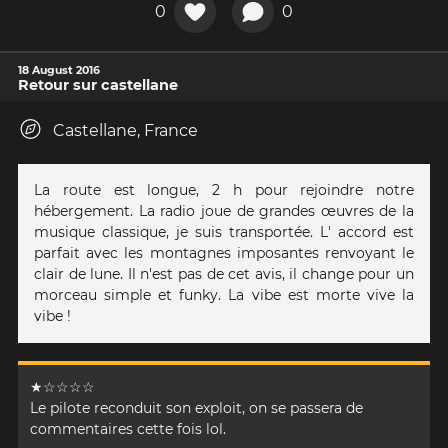
0
0
18 August 2016
Retour sur castellane
Castellane, France
La route est longue, 2 h pour rejoindre notre
hébergement. La radio joue de grandes œuvres de la
musique classique, je suis transportée. L' accord est
parfait avec les montagnes imposantes renvoyant le
clair de lune. Il n'est pas de cet avis, il change pour un
morceau simple et funky. La vibe est morte vive la
vibe !
★☆☆☆☆
Le pilote reconduit son exploit, on se passera de
commentaires cette fois lol.