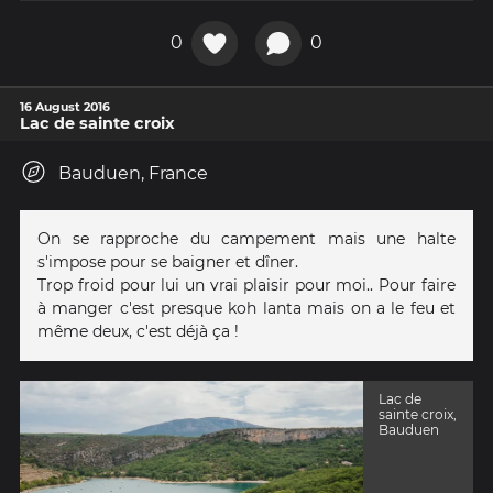
0
0
16 August 2016
Lac de sainte croix
Bauduen, France
On se rapproche du campement mais une halte
s'impose pour se baigner et dîner.
Trop froid pour lui un vrai plaisir pour moi.. Pour faire
à manger c'est presque koh lanta mais on a le feu et
même deux, c'est déjà ça !
Lac de
sainte croix,
Bauduen