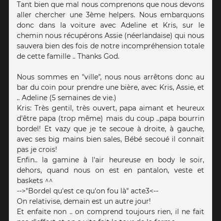
Tant bien que mal nous comprenons que nous devons
aller chercher une 3ème helpers. Nous embarquons
donc dans la voiture avec Adeline et Kris, sur le
chemin nous récupérons Assie (néerlandaise) qui nous
sauvera bien des fois de notre incompréhension totale
de cette famille .. Thanks God.
Nous sommes en "ville", nous nous arrêtons donc au
bar du coin pour prendre une bière, avec Kris, Assie, et
.. Adeline (5 semaines de vie.)
Kris: Très gentil, très ouvert, papa aimant et heureux
d'être papa (trop même) mais du coup ..papa bourrin
bordel! Et vazy que je te secoue à droite, à gauche,
avec ses big mains bien sales, Bébé secoué il connait
pas je crois!
Enfin.. la gamine à l'air heureuse en body le soir,
dehors, quand nous on est en pantalon, veste et
baskets ^^
-->"Bordel qu'est ce qu'on fou là" acte3<--
On relativise, demain est un autre jour!
Et enfaite non .. on comprend toujours rien, il ne fait