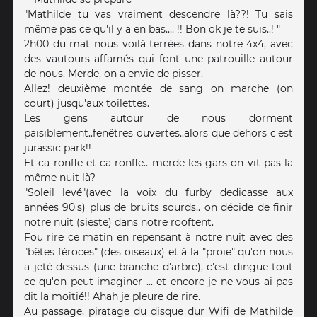
"Mathilde tu vas vraiment descendre là??! Tu sais
même pas ce qu'il y a en bas.... !! Bon ok je te suis..! "
2h00 du mat nous voilà terrées dans notre 4x4, avec
des vautours affamés qui font une patrouille autour
de nous. Merde, on a envie de pisser.
Allez! deuxième montée de sang on marche (on
court) jusqu'aux toilettes.
Les gens autour de nous dorment
paisiblement..fenêtres ouvertes..alors que dehors c'est
jurassic park!!
Et ca ronfle et ca ronfle.. merde les gars on vit pas la
même nuit là?
"Soleil levé"(avec la voix du furby dedicasse aux
années 90's) plus de bruits sourds.. on décide de finir
notre nuit (sieste) dans notre rooftent.
Fou rire ce matin en repensant à notre nuit avec des
"bêtes féroces" (des oiseaux) et à la "proie" qu'on nous
a jeté dessus (une branche d'arbre), c'est dingue tout
ce qu'on peut imaginer ... et encore je ne vous ai pas
dit la moitié!! Ahah je pleure de rire.
Au passage, piratage du disque dur Wifi de Mathilde