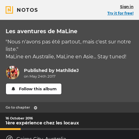
Sign in
NOTOS
Try it for free!
Les aventures de MaLine
"Nous n'avons pas été partout, mais c'est sur notre
liste."
MaLine en Australie, MaLine en Asie... Stay tuned!
Published by
MathildeJ
on May 24th 2017
Follow this album
Go to chapter
16 October 2016
1ère expérience chez les locaux