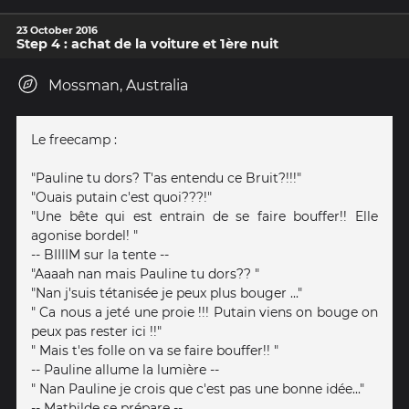
23 October 2016
Step 4 : achat de la voiture et 1ère nuit
Mossman, Australia
Le freecamp :
"Pauline tu dors? T'as entendu ce Bruit?!!!"
"Ouais putain c'est quoi???!"
"Une bête qui est entrain de se faire bouffer!! Elle
agonise bordel! "
-- BIIIIM sur la tente --
"Aaaah nan mais Pauline tu dors?? "
"Nan j'suis tétanisée je peux plus bouger ..."
" Ca nous a jeté une proie !!! Putain viens on bouge on
peux pas rester ici !!"
" Mais t'es folle on va se faire bouffer!! "
-- Pauline allume la lumière --
" Nan Pauline je crois que c'est pas une bonne idée..."
-- Mathilde se prépare --