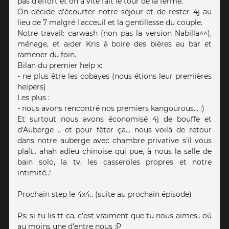
pas d'effort et on a vite fait le tour de la ferme.
On décide d'écourter notre séjour et de rester 4j au
lieu de 7 malgré l'acceuil et la gentillesse du couple.
Notre travail: carwash (non pas la version Nabilla^^),
ménage, et aider Kris à boire des bières au bar et
ramener du foin.
Bilan du premier help x:
- ne plus être les cobayes (nous étions leur premières
helpers)
Les plus :
- nous avons rencontré nos premiers kangourous... :)
Et surtout nous avons économisé 4j de bouffe et
d'Auberge .. et pour fêter ça... nous voilà de retour
dans notre auberge avec chambre privative s'il vous
plaît.. ahah adieu chinoise qui pue, à nous la salle de
bain solo, la tv, les casseroles propres et notre
intimité..!
Prochain step le 4x4.. (suite au prochain épisode)
Ps: si tu lis tt ca, c'est vraiment que tu nous aimes.. où
au moins une d'entre nous :P