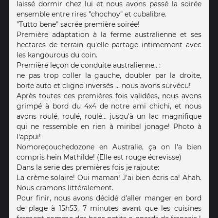
laissé dormir chez lui et nous avons passé la soirée
ensemble entre rires "chochoy" et cubalibre.
"Tutto bene" sacrée première soirée!
Première adaptation à la ferme australienne et ses
hectares de terrain qu'elle partage intimement avec
les kangourous du coin.
Première leçon de conduite australienne.. :
ne pas trop coller la gauche, doubler par la droite,
boite auto et cligno inversés ... nous avons survécu!
Après toutes ces premières fois validées, nous avons
grimpé à bord du 4x4 de notre ami chichi, et nous
avons roulé, roulé, roulé... jusqu'à un lac magnifique
qui ne ressemble en rien à miribel jonage! Photo à
l'appui!
Nomorecouchedozone en Australie, ça on l'a bien
compris hein Mathilde! (Elle est rouge écrevisse)
Dans la serie des premières fois je rajoute:
La crème solaire! Oui maman! J'ai bien écris ca! Ahah.
Nous cramons littéralement.
Pour finir, nous avons décidé d'aller manger en bord
de plage à 15h53, 7 minutes avant que les cuisines