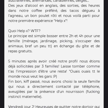
australiennes, allemandes, canadiennes, belges...
Des jeux d'alcool en anglais, des sorties, des heures
dans notre coffee préféré, des tacos dégueu à
l'agneau, un bon poulet rôti et nous voilà parti pour
notre première expérience "Help x"!
Quoi Help x? WTF?
Le principe est simple bosser entre 2h et 4h pour une
famille (ménage, jardinage, picking, s'occuper des
animaux, bref un peu tt) en échange du gîte et de
repas gratuits.
5 minutes après avoir créé notre profil nous étions
déjà sollicitées par 3 familles! Laisse tomber comme
t'as l'impression d'être une resta! "Ouais ouais tt le
monde nous veut les gars :P)
Fin bon, kiff passé, nous avons choisi la seule famille
qui nous a directement contacté par téléphone,
aveuglées par la présence d'un nourrisson (fucking
instinct maternelle).
Vendredi jour J! Heureuses de quitter notre dortoir qui