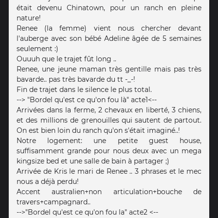
était devenu Chinatown, pour un ranch en pleine
nature!
Renee (la femme) vient nous chercher devant
l'auberge avec son bébé Adeline âgée de 5 semaines
seulement :)
Ouuuh que le trajet fût long ..
Renee, une jeune maman très gentille mais pas très
bavarde.. pas très bavarde du tt -_-!
Fin de trajet dans le silence le plus total.
--> "Bordel qu'est ce qu'on fou là" acte1<--
Arrivées dans la ferme, 2 chevaux en liberté, 3 chiens,
et des millions de grenouilles qui sautent de partout.
On est bien loin du ranch qu'on s'était imaginé..!
Notre logement: une petite guest house,
suffisamment grande pour nous deux avec un mega
kingsize bed et une salle de bain à partager ;)
Arrivée de Kris le mari de Renee .. 3 phrases et le mec
nous a déjà perdu!
Accent australien+non articulation+bouche de
travers+campagnard..
-->"Bordel qu'est ce qu'on fou la" acte2 <--