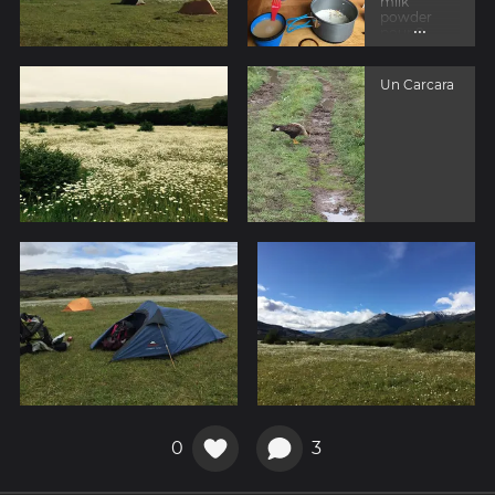
milk
powder
...
pour 8
matins
Un Carcara
0
3