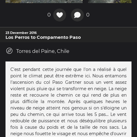
0
0
23 December 2016
Los Perros to Compamento Paso
Torres del Paine, Chile
C'est pendant cette journée que l'on a réalisé à quel
point le climat peut être extrême ici. Nous entamons
l'ascension du col Paso Gartner sous un vent assez
violent puis pluie qui se transforme en neige. La neige
reste et recouvre le chemin ce qui rend de plus en
plus difficile la montée. Après quelques heures le
niveau de neige atteint nos genoux si on s'éloigne un
peu du chemin, ce qui arrive tous les 5 pas... Le vent
redouble de puissance et nous déséquilibre plusieurs
fois à cause du poids et de la taille de nos sacs. La
neige nous fouette le visage et nous empêche d'ouvrir