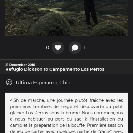
0
1
21 December 2016
Refugio Dickson to Campamento Los Perros
Ultima Esperanza, Chile
4,5h de marche, une journée plutôt fraîche avec les
premières tombées de neige et découverte du petit
glacier Los Perros sous la brume. Nous commençons
à nous habituer au port du sac, à l'installation du
camp et la préparation de la bouffe. Première session
de jeu de cartes avec quelques partie de "Yaniv" avec