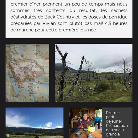
premier dîner prennent un peu de temps mais nous
sommes très contents du résultat, les sachets
déshydratés de Back Country et les doses de porridge
préparées par Vivian sont plutôt pas mal! 4,5 heures
de marche pour cette première journée.
Premier
petit
déjeuner
Préparation
oatmeal +
granola +