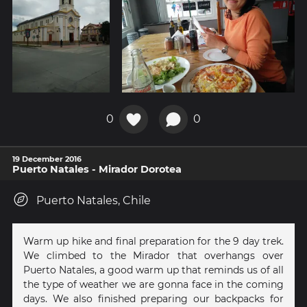
0
0
19 December 2016
Puerto Natales - Mirador Dorotea
Puerto Natales, Chile
Warm up hike and final preparation for the 9 day trek.
We climbed to the Mirador that overhangs over
Puerto Natales, a good warm up that reminds us of all
the type of weather we are gonna face in the coming
days. We also finished preparing our backpacks for