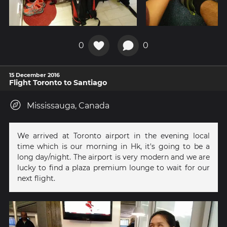
0
0
15 December 2016
Flight Toronto to Santiago
Mississauga, Canada
We arrived at Toronto airport in the evening local
time which is our morning in Hk, it's going to be a
long day/night. The airport is very modern and we are
lucky to find a plaza premium lounge to wait for our
next flight.