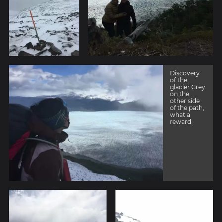
Discovery
of the
glacier Grey
on the
other side
of the path,
what a
reward!