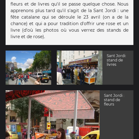
fleurs et de livres qu'il se passe quelque chose. Nous
apprenons plus tard qu'il s'agit de la Sant Jordi : une
fête catalane qui se déroule le 23 avril (on a de la
chance) et qui a pour tradition d'offrir une rose et un
livre (d'où les photos où vous verrez des stands de
livre et de rose).
Sant Jordi:
stand de
livres
Sant Jordi :
stand de
fleurs