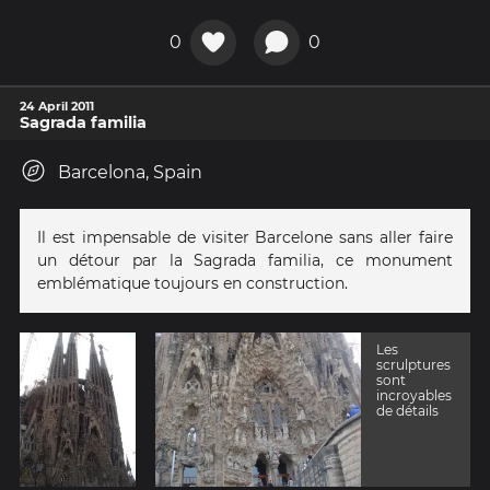
0
0
24 April 2011
Sagrada familia
Barcelona, Spain
Il est impensable de visiter Barcelone sans aller faire
un détour par la Sagrada familia, ce monument
emblématique toujours en construction.
Les
scrulptures
sont
incroyables
de détails