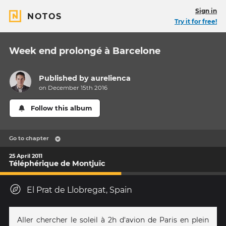
Sign in
NOTOS
Try it for free!
Week end prolongé à Barcelone
Published by
aurelienca
on December 15th 2016
Follow this album
Go to chapter
25 April 2011
Téléphérique de Montjuïc
El Prat de Llobregat, Spain
Aller chercher le soleil à 2h d'avion de Paris en plein