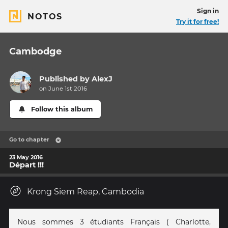
Sign in
NOTOS
Try it for free!
Cambodge
Published by
AlexJ
on June 1st 2016
Follow this album
Go to chapter
23 May 2016
Départ !!!
Krong Siem Reap, Cambodia
Nous sommes 3 étudiants Français ( Charlotte,