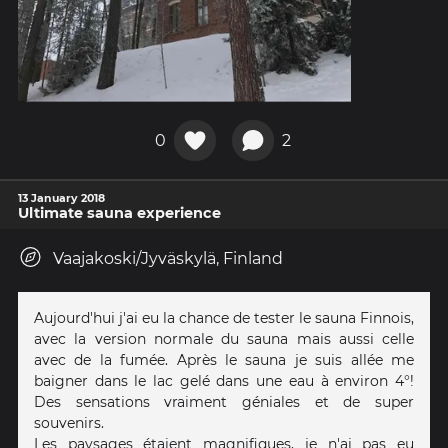
0
2
13 January 2018
Ultimate sauna experience
Vaajakoski/Jyväskylä, Finland
Aujourd'hui j'ai eu la chance de tester le sauna Finnois,
avec la version normale du sauna mais aussi celle
avec de la fumée. Après le sauna je suis allée me
baigner dans le lac gelé dans une eau à environ 4°!
Des sensations vraiment géniales et de super
souvenirs.
Les paysages étaient magnifiques, je n'ai pas eu