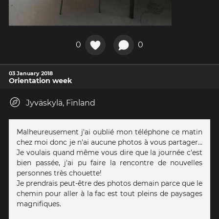
0
0
03 January 2018
Orientation week
Jyväskylä, Finland
Malheureusement j'ai oublié mon téléphone ce matin
chez moi donc je n'ai aucune photos à vous partager...
Je voulais quand même vous dire que la journée c'est
bien passée, j'ai pu faire la rencontre de nouvelles
personnes très chouette!
Je prendrais peut-être des photos demain parce que le
chemin pour aller à la fac est tout pleins de paysages
magnifiques.