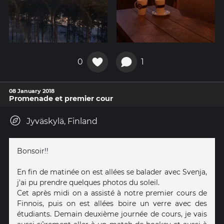
0
1
08 January 2018
Promenade et premier cour
Jyväskylä, Finland
Bonsoir!!
En fin de matinée on est allées se balader avec Svenja,
j'ai pu prendre quelques photos du soleil.
Cet après midi on a assisté à notre premier cours de
Finnois, puis on est allées boire un verre avec des
étudiants. Demain deuxième journée de cours, je vais