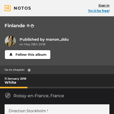
Sign in
NOTOS
Try it for free!
Finlande ❄⛄
Published by
manon_ddu
on May 28th 2018
Follow this album
Go to chapter
11 January 2018
White
Roissy-en-France, France
Direction Stockholm !