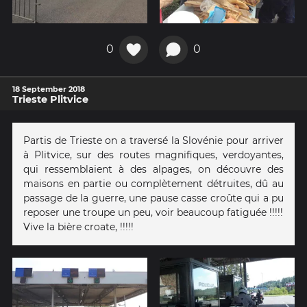
0
0
18 September 2018
Trieste Plitvice
Partis de Trieste on a traversé la Slovénie pour arriver
à Plitvice, sur des routes magnifiques, verdoyantes,
qui ressemblaient à des alpages, on découvre des
maisons en partie ou complètement détruites, dû au
passage de la guerre, une pause casse croûte qui a pu
reposer une troupe un peu, voir beaucoup fatiguée !!!!!
Vive la bière croate, !!!!!