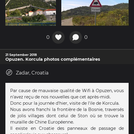
0
0
21 September 2018
Opuzen. Korcula photos complémentaires
Zadar, Croatia
Par cause de mauvaise qualité de Wifi à Opuzen, vous
n'avez reçu de nos nouvelles que cet après-midi.
Donc pour la journée d'hier, visite de l'ile de Korcula.
Nous avons franchi la frontière de la Bosnie, traversés
de jolis villages dont celui de Ston où se trouve la
muraille de Chine Européenne.
Il existe en Croatie des panneaux de passage de