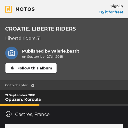
Sign in
NOTOS
Try it for free!
CROATIE. LIBERTE RIDERS
Liberté riders 31
Published by
valerie.bastit
on September 27th 2018
Follow this album
Go to chapter
21 September 2018
Opuzen. Korcula
Castres, France