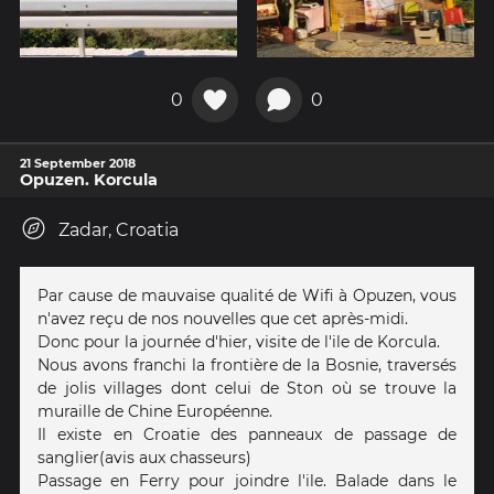
0
0
21 September 2018
Opuzen. Korcula
Zadar, Croatia
Par cause de mauvaise qualité de Wifi à Opuzen, vous
n'avez reçu de nos nouvelles que cet après-midi.
Donc pour la journée d'hier, visite de l'ile de Korcula.
Nous avons franchi la frontière de la Bosnie, traversés
de jolis villages dont celui de Ston où se trouve la
muraille de Chine Européenne.
Il existe en Croatie des panneaux de passage de
sanglier(avis aux chasseurs)
Passage en Ferry pour joindre l'ile. Balade dans le