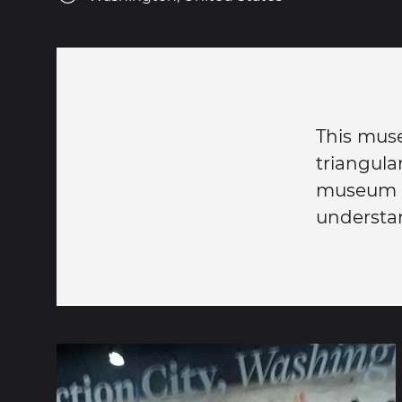
This muse
triangul
museum 
understan