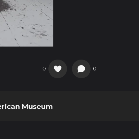
0
0
erican Museum