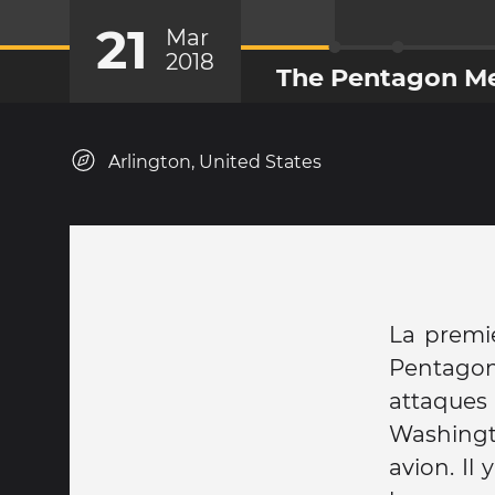
21
Mar
2018
The Pentagon M
Arlington, United States
La premi
Pentagon
attaques
Washingto
avion. Il