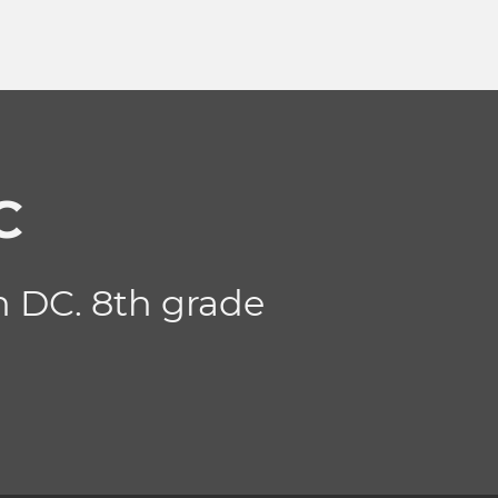
C
n DC. 8th grade