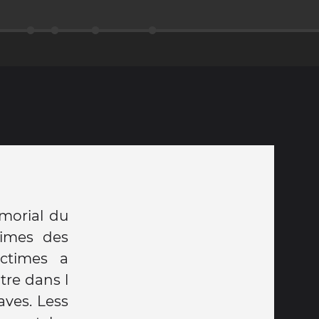
morial du
times des
ictimes a
tre dans l
aves. Less