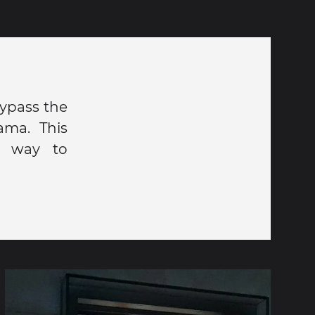
bypass the
ama. This
t way to