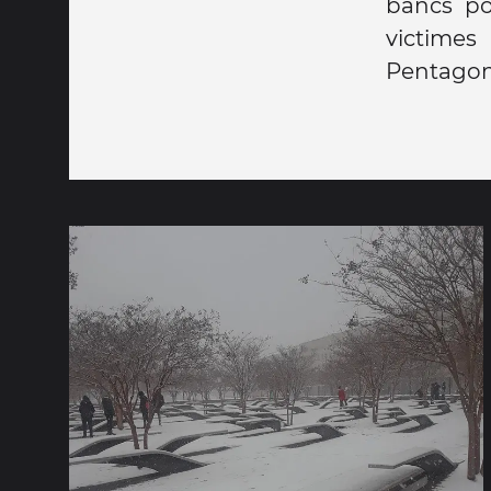
bancs po
victimes
Pentagon 