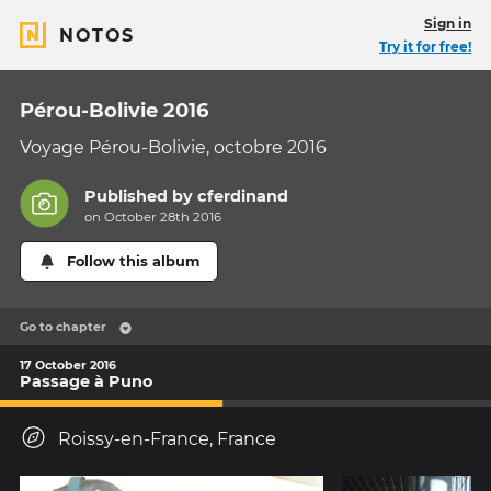
Sign in
NOTOS
Try it for free!
Pérou-Bolivie 2016
Voyage Pérou-Bolivie, octobre 2016
Published by
cferdinand
on October 28th 2016
Follow this album
Go to chapter
17 October 2016
Passage à Puno
Roissy-en-France, France