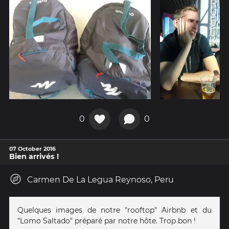
0
0
07 October 2016
Bien arrivés !
Carmen De La Legua Reynoso, Peru
Quelques images de notre "rooftop" Airbnb et du
"Lomo Saltado" préparé par notre hôte. Trop bon !