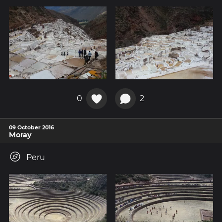
0
2
09 October 2016
Moray
Peru