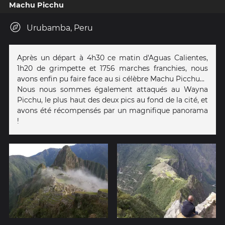
Machu Picchu
Urubamba, Peru
Après un départ à 4h30 ce matin d'Aguas Calientes,
1h20 de grimpette et 1756 marches franchies, nous
avons enfin pu faire face au si célèbre Machu Picchu...
Nous nous sommes également attaqués au Wayna
Picchu, le plus haut des deux pics au fond de la cité, et
avons été récompensés par un magnifique panorama
!