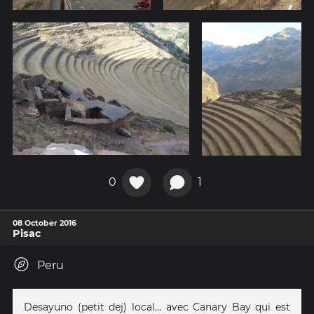
0
1
08 October 2016
Pisac
Peru
Desayuno (petit dej) local... avec Canary Bay qui est