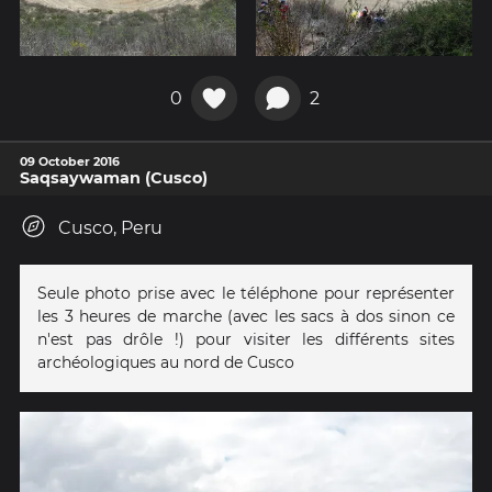
0
2
09 October 2016
Saqsaywaman (Cusco)
Cusco, Peru
Seule photo prise avec le téléphone pour représenter
les 3 heures de marche (avec les sacs à dos sinon ce
n'est pas drôle !) pour visiter les différents sites
archéologiques au nord de Cusco