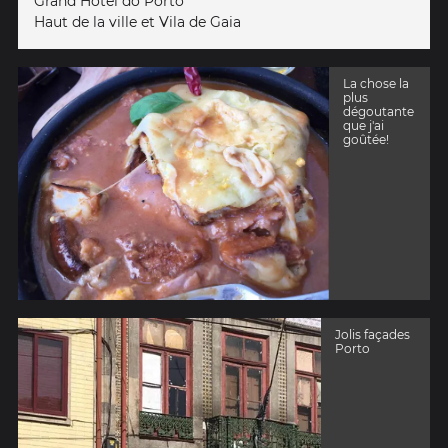
Grand Hotel do Porto
Haut de la ville et Vila de Gaia
La chose la
plus
dégoutante
que j'ai
goûtée!
Jolis façades
Porto