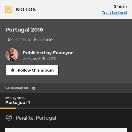
Sign in
NOTOS
Try it for free!
Portugal 2016
De Porto à Lisbonne
Published by
Francyne
on August 11th 2016
Follow this album
Go to chapter
22 July 2016
Porto jour 1
Perafita, Portugal