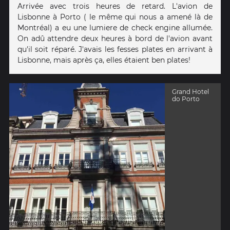
Arrivée avec trois heures de retard. L'avion de
Lisbonne à Porto ( le même qui nous a amené là de
Montréal) a eu une lumiere de check engine allumée.
On adû attendre deux heures à bord de l'avion avant
qu'il soit réparé. J'avais les fesses plates en arrivant à
Lisbonne, mais après ça, elles étaient ben plates!
Grand Hotel
do Porto