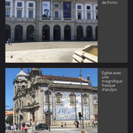
de Porto
Église avec
une
magnifique
fresque
d'azuljos