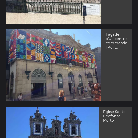
Façade
d'un centre
commercia
l Porto
Église Santo
IIdefonso
Porto