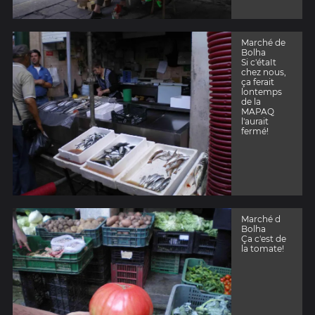
Marché de
Bolha
Si c'étaIt
chez nous,
ça ferait
lontemps
de la
MAPAQ
l'aurait
fermé!
Marché d
Bolha
Ça c'est de
la tomate!