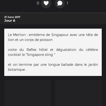
0
1
21 June 2017
Jour 6
Le Merlion : emblème de Singapour avec une tête de
lion et un corps de poisson
visite du Rafles hôtel et dégustation du célèbre
cocktail le "Singapore sling "
et on termine par une longue ballade dans le jardin
botanique .