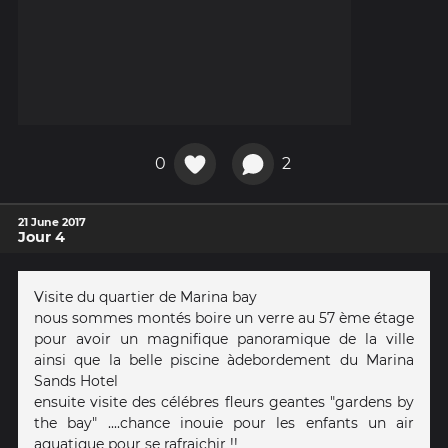
0
2
21 June 2017
Jour 4
Visite du quartier de Marina bay
nous sommes montés boire un verre au 57 ème étage
pour avoir un magnifique panoramique de la ville
ainsi que la belle piscine àdebordement du Marina
Sands Hotel
ensuite visite des célébres fleurs geantes "gardens by
the bay" ....chance inouie pour les enfants un air
aquatique pour se rafraichir !!