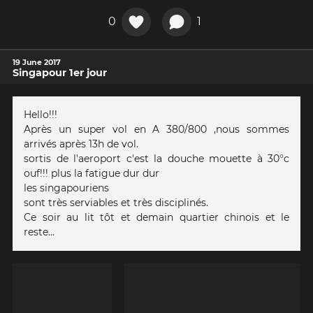
0
1
19 June 2017
Singapour 1er jour
Hello!!!
Après un super vol en A 380/800 ,nous sommes
arrivés après 13h de vol.
sortis de l'aeroport c'est la douche mouette à 30°c
ouf!!! plus la fatigue dur dur
les singapouriens
sont très serviables et très disciplinés.
Ce soir au lit tôt et demain quartier chinois et le
reste...