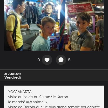
0
8
23 June 2017
Vendredi
YOGJAKARTA
visite du palais du Sultan : le Kraton
le marché aux animaux
visite de Borobudur : le plus grand temple bouddhiste