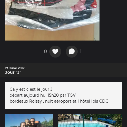
0
1
17 June 2017
Jour "J"
Ca y est c est le jour J
départ aujourd hui 15h20 par TGV
bordeaux Roissy , nuit aéroport et l hôtel Ibis CDG