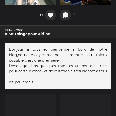
0
3
18 June 2017
A 380 singapour Airline
Bonjour à tous et bienvenue à bord de notre
blog,nous essayerons de l'alimenter du mieux
possible(c'est une première).
Décollage dans quelques minutes un peu de stress
pour certain (théo) et d'excitation à très bientôt à tous
.
les peujardais.