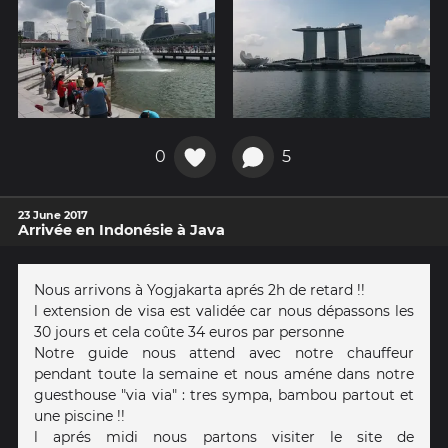
0
5
23 June 2017
Arrivée en Indonésie à Java
Nous arrivons à Yogjakarta aprés 2h de retard !!
l extension de visa est validée car nous dépassons les
30 jours et cela coûte 34 euros par personne
Notre guide nous attend avec notre chauffeur
pendant toute la semaine et nous améne dans notre
guesthouse "via via" : tres sympa, bambou partout et
une piscine !!
l aprés midi nous partons visiter le site de