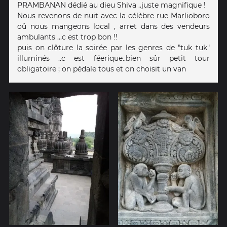
PRAMBANAN dédié au dieu Shiva ..juste magnifique !
Nous revenons de nuit avec la célèbre rue Marlioboro
oû nous mangeons local , arret dans des vendeurs
ambulants ...c est trop bon !!
puis on clôture la soirée par les genres de "tuk tuk"
illuminés ..c est féerique..bien sûr petit tour
obligatoire ; on pédale tous et on choisit un van