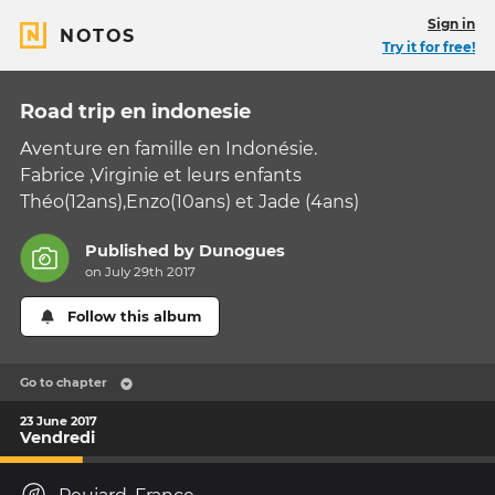
Sign in
NOTOS
Try it for free!
Road trip en indonesie
Aventure en famille en Indonésie.
Fabrice ,Virginie et leurs enfants
Théo(12ans),Enzo(10ans) et Jade (4ans)
Published by
Dunogues
on July 29th 2017
Follow this album
Go to chapter
23 June 2017
Vendredi