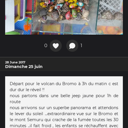
0
1
28 June 2017
Dimanche 25 juin
Départ pour le volcan du Bromo à 3h du matin c est
dur dur le réveil !!
nous partons dans une belle jeep jaune pour 1h de
route
nous arrivons sur un superbe panorama et attendons
le lever du soleil ...extraordinaire vue sur le Bromo et
le mont Semuru qui crache de la fumée toutes les 30
minutes ..il fait froid , les enfants se réchauffent avec