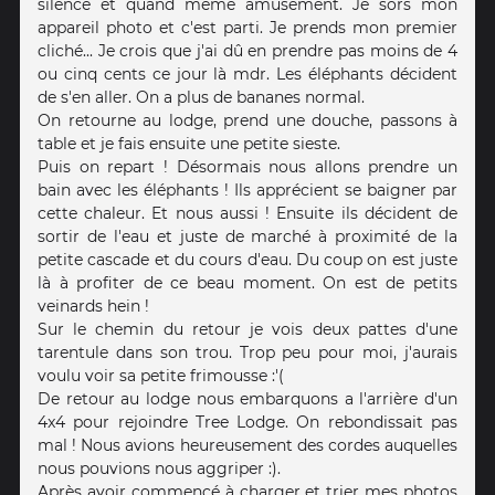
silence et quand même amusement. Je sors mon
appareil photo et c'est parti. Je prends mon premier
cliché... Je crois que j'ai dû en prendre pas moins de 4
ou cinq cents ce jour là mdr. Les éléphants décident
de s'en aller. On a plus de bananes normal.
On retourne au lodge, prend une douche, passons à
table et je fais ensuite une petite sieste.
Puis on repart ! Désormais nous allons prendre un
bain avec les éléphants ! Ils apprécient se baigner par
cette chaleur. Et nous aussi ! Ensuite ils décident de
sortir de l'eau et juste de marché à proximité de la
petite cascade et du cours d'eau. Du coup on est juste
là à profiter de ce beau moment. On est de petits
veinards hein !
Sur le chemin du retour je vois deux pattes d'une
tarentule dans son trou. Trop peu pour moi, j'aurais
voulu voir sa petite frimousse :'(
De retour au lodge nous embarquons a l'arrière d'un
4x4 pour rejoindre Tree Lodge. On rebondissait pas
mal ! Nous avions heureusement des cordes auquelles
nous pouvions nous aggriper :).
Après avoir commencé à charger et trier mes photos