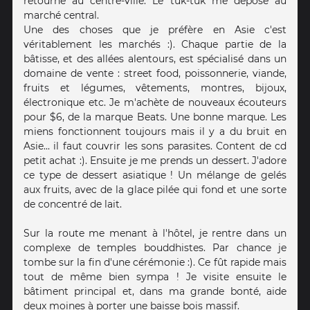
retourne au centre-ville. Le tuk-tuk me dépose au
marché central.
Une des choses que je préfère en Asie c'est
véritablement les marchés :). Chaque partie de la
bâtisse, et des allées alentours, est spécialisé dans un
domaine de vente : street food, poissonnerie, viande,
fruits et légumes, vêtements, montres, bijoux,
électronique etc. Je m'achète de nouveaux écouteurs
pour $6, de la marque Beats. Une bonne marque. Les
miens fonctionnent toujours mais il y a du bruit en
Asie... il faut couvrir les sons parasites. Content de cd
petit achat :). Ensuite je me prends un dessert. J'adore
ce type de dessert asiatique ! Un mélange de gelés
aux fruits, avec de la glace pilée qui fond et une sorte
de concentré de lait.
Sur la route me menant à l'hôtel, je rentre dans un
complexe de temples bouddhistes. Par chance je
tombe sur la fin d'une cérémonie :). Ce fût rapide mais
tout de même bien sympa ! Je visite ensuite le
bâtiment principal et, dans ma grande bonté, aide
deux moines à porter une baisse bois massif.