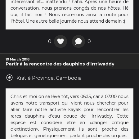
intéressant et... inattendu ! haha. Après une heure de
conversation, nous prenons congés de nos hôtes. Hé
oui, il fait noir ! Nous reprenons ainsi la route pour
l'hôtel. Une autre belle journée nous attend demain :)
0
0
10 March 2018
Partir à la rencontre des dauphins d'Irrriwaddy
Kratié Province, Cambodia
Chris et moi on se lève tôt, vers 06:15, car à 07:00 nous
avons notre transport qui vient nous chercher pour
aller faire notre activité kayak pour rencontrer les
rares dauphins d'eau douce de l'Irriwaddy. Cette
espèce est considéré être en «danger critique
d'extinction». Physiquement ils sont proche des
belugas et génétiquement parlant proche des orques.