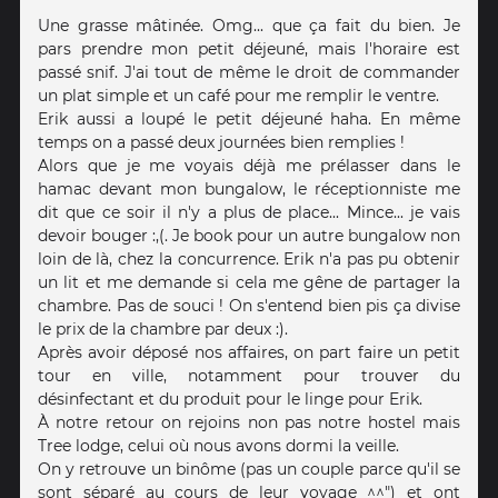
Une grasse mâtinée. Omg... que ça fait du bien. Je
pars prendre mon petit déjeuné, mais l'horaire est
passé snif. J'ai tout de même le droit de commander
un plat simple et un café pour me remplir le ventre.
Erik aussi a loupé le petit déjeuné haha. En même
temps on a passé deux journées bien remplies !
Alors que je me voyais déjà me prélasser dans le
hamac devant mon bungalow, le réceptionniste me
dit que ce soir il n'y a plus de place... Mince... je vais
devoir bouger :,(. Je book pour un autre bungalow non
loin de là, chez la concurrence. Erik n'a pas pu obtenir
un lit et me demande si cela me gêne de partager la
chambre. Pas de souci ! On s'entend bien pis ça divise
le prix de la chambre par deux :).
Après avoir déposé nos affaires, on part faire un petit
tour en ville, notamment pour trouver du
désinfectant et du produit pour le linge pour Erik.
À notre retour on rejoins non pas notre hostel mais
Tree lodge, celui où nous avons dormi la veille.
On y retrouve un binôme (pas un couple parce qu'il se
sont séparé au cours de leur voyage ^^") et ont