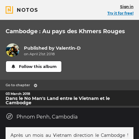
Sign in
NOTOS
Try it for free!
Cambodge : Au pays des Khmers Rouges
Published by
Valentin-D
on April 21st 2018
Follow this album
Go to chapter
03 March 2018
Dans le No Man's Land entre le Vietnam et le
Cambodge
Phnom Penh, Cambodia
Après un mois au Vietnam direction le Cambodge !