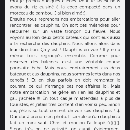
moi je prends quelques clichés. Pour le snack nous
avons du riz cuisiné à la coco compacté dans un
morceau de bambou. J'ai bien aimé :).
Ensuite nous reprenons nos embarcations pour aller
rencontrer les dauphins. On sort des méandres pour
retourner sur un vaste tronçon du fleuve. Nous
voyons au loin deux petits bateaux qui sont eux aussi
à la recherche des dauphins. Nous allons alors dans
leur direction. Ça y est ! Dauphins en vue ! Il y en a
même trois regroupés ensemble. Comme pour
observer des baleines, c'est une véritable course
poursuite haha. Mais nous, contrairement aux deux
bateaux et aux dauphins, nous sommes lents dans nos
canoës ! Et en plus parfois on doit remonter le
courant, ce qui n'arrange pas nos affaires lol. Mais
notre embarcation ne gêne en rien les dauphins et
ça... j'achète !!! En tout cas je m'attendais à plus de
touristes, et j'étais très content d'en voir si peu. Sinon
oui, j'étais surtout content de voir ces dauphins ! :).
Dur dur à prendre en photo. Il semble qu'un dauphin à
fait un mini saut. Chris et moi on l'a loupé :'(((((((.
Sinon très bo ne activité, on aurait évidemment