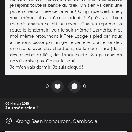
je rejoins toute la bande du trek. On s'en va dans une
pizzeria renommée de la ville ! Omg que c'est cher,
voir même plus qu'en occident ! Après voir bien
mangé, chacun se dit au-revoir. Chacun reprend sa
route le lendemain, voir le soir même ! L'américain et
moi même retournons à Tree Lodge à pied car nous
aimerions passé par un genre de fête foraine locale :
une scène avec des chanteurs, de la nourriture (dont
des insectes grillés), des fringues etc. Sympa mais on
ne s'éternise pas. On est fatigué !
Je m'en vais dormir. Je suis claqué !
0
0
08 March 2018
Journée relax !
Krong Saen Monourom, Cambodia