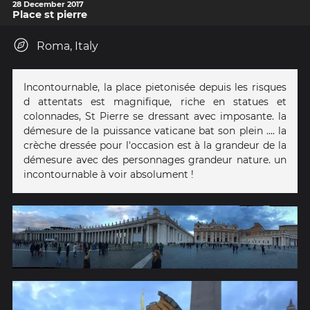
28 December 2017
Place st pierre
Roma, Italy
Incontournable, la place pietonisée depuis les risques
d attentats est magnifique, riche en statues et
colonnades, St Pierre se dressant avec imposante. la
démesure de la puissance vaticane bat son plein .... la
crèche dressée pour l'occasion est à la grandeur de la
démesure avec des personnages grandeur nature. un
incontournable à voir absolument !