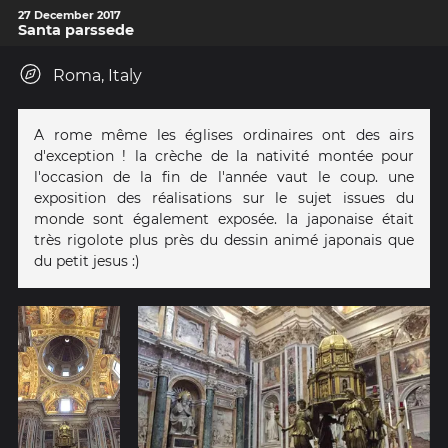
27 December 2017
Santa parssede
Roma, Italy
A rome même les églises ordinaires ont des airs
d'exception ! la crèche de la nativité montée pour
l'occasion de la fin de l'année vaut le coup. une
exposition des réalisations sur le sujet issues du
monde sont également exposée. la japonaise était
très rigolote plus près du dessin animé japonais que
du petit jesus :)