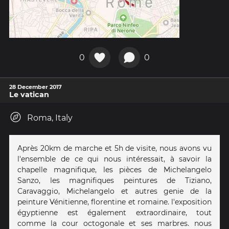
0
0
28 December 2017
Le vatican
Roma, Italy
Après 20km de marche et 5h de visite, nous avons vu
l'ensemble de ce qui nous intéressait, à savoir la
chapelle magnifique, les pièces de Michelangelo
Sanzo, les magnifiques peintures de Tiziano,
Caravaggio, Michelangelo et autres genie de la
peinture Vénitienne, florentine et romaine. l'exposition
égyptienne est également extraordinaire, tout
comme la cour octogonale et ses marbres. nous