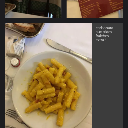
carbonara
aux pâtes
fraîches ,
extra !