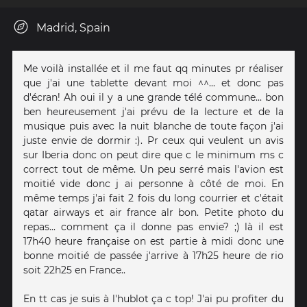
Madrid, Spain
Me voilà installée et il me faut qq minutes pr réaliser
que j'ai une tablette devant moi ^^... et donc pas
d'écran! Ah oui il y a une grande télé commune... bon
ben heureusement j'ai prévu de la lecture et de la
musique puis avec la nuit blanche de toute façon j'ai
juste envie de dormir :). Pr ceux qui veulent un avis
sur Iberia donc on peut dire que c le minimum ms c
correct tout de même. Un peu serré mais l'avion est
moitié vide donc j ai personne à côté de moi. En
même temps j'ai fait 2 fois du long courrier et c'était
qatar airways et air france alr bon. Petite photo du
repas... comment ça il donne pas envie? ;) là il est
17h40 heure française on est partie à midi donc une
bonne moitié de passée j'arrive à 17h25 heure de rio
soit 22h25 en France..
En tt cas je suis à l'hublot ça c top! J'ai pu profiter du