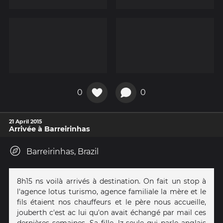
0
0
21 April 2015
Arrivée à Barreirinhas
Barreirinhas, Brazil
8h15 ns voilà arrivés à destination. On fait un stop à
l'agence lotus turismo, agence familiale la mère et le
fils étaient nos chauffeurs et le père nous accueille,
jouberth c'est ac lui qu'on avait échangé par mail ces
dernières semaines. Sa fille, lz seule qui parle anglais