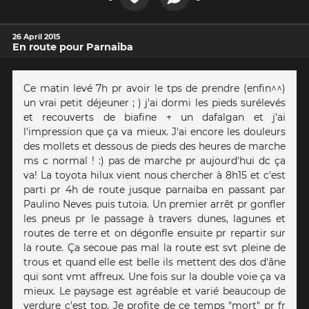
26 April 2015
En route pour Parnaiba
Ce matin levé 7h pr avoir le tps de prendre (enfin^^)
un vrai petit déjeuner ; ) j'ai dormi les pieds surélevés
et recouverts de biafine + un dafalgan et j'ai
l'impression que ça va mieux. J'ai encore les douleurs
des mollets et dessous de pieds des heures de marche
ms c normal ! :) pas de marche pr aujourd'hui dc ça
va! La toyota hilux vient nous chercher à 8h15 et c'est
parti pr 4h de route jusque parnaiba en passant par
Paulino Neves puis tutoia. Un premier arrêt pr gonfler
les pneus pr le passage à travers dunes, lagunes et
routes de terre et on dégonfle ensuite pr repartir sur
la route. Ça secoue pas mal la route est svt pleine de
trous et quand elle est belle ils mettent des dos d'âne
qui sont vmt affreux. Une fois sur la double voie ça va
mieux. Le paysage est agréable et varié beaucoup de
verdure c'est top. Je profite de ce temps "mort" pr fr