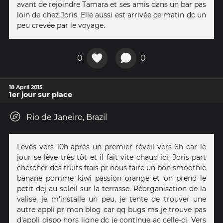
avant de rejoindre Tamara et ses amis dans un bar pas
loin de chez Joris. Elle aussi est arrivée ce matin dc un
peu crevée par le voyage.
0
0
18 April 2015
1er jour sur place
Rio de Janeiro, Brazil
Levés vers 10h après un premier réveil vers 6h car le
jour se lève très tôt et il fait vite chaud ici. Joris part
chercher des fruits frais pr nous faire un bon smoothie
banane pomme kiwi passion orange et on prend le
petit dej au soleil sur la terrasse. Réorganisation de la
valise, je m'installe un peu, je tente de trouver une
autre appli pr mon blog car qq bugs ms je trouve pas
d'appli dispo hors ligne dc je continue ac celle-ci. Vers