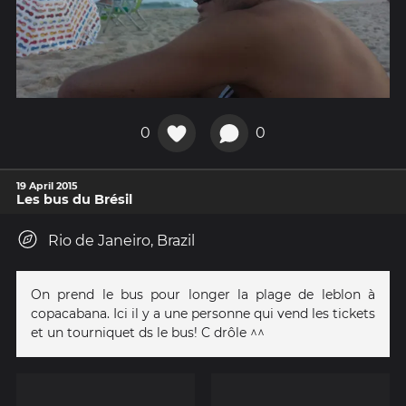
0
0
19 April 2015
Les bus du Brésil
Rio de Janeiro, Brazil
On prend le bus pour longer la plage de leblon à
copacabana. Ici il y a une personne qui vend les tickets
et un tourniquet ds le bus! C drôle ^^