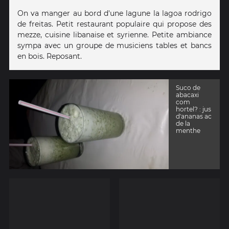
On va manger au bord d'une lagune la lagoa rodrigo
de freitas. Petit restaurant populaire qui propose des
mezze, cuisine libanaise et syrienne. Petite ambiance
sympa avec un groupe de musiciens tables et bancs
en bois. Reposant.
Suco de
abacaxi
com
hortel? : jus
d'ananas ac
de la
menthe