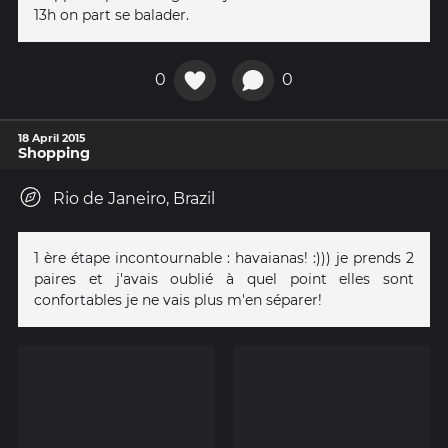
13h on part se balader.
0
0
18 April 2015
Shopping
Rio de Janeiro, Brazil
1 ère étape incontournable : havaianas! :))) je prends 2
paires et j'avais oublié à quel point elles sont
confortables je ne vais plus m'en séparer!