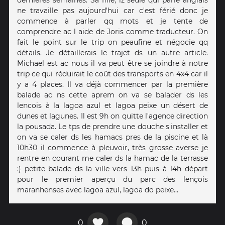
ne travaille pas aujourd'hui car c'est férié donc je
commence à parler qq mots et je tente de
comprendre ac l aide de Joris comme traducteur. On
fait le point sur le trip on peaufine et négocie qq
détails. Je détaillerais le trajet ds un autre article.
Michael est ac nous il va peut être se joindre à notre
trip ce qui réduirait le coût des transports en 4x4 car il
y a 4 places. Il va déjà commencer par la première
balade ac ns cette aprem on va se balader ds les
lencois à la lagoa azul et lagoa peixe un désert de
dunes et lagunes. Il est 9h on quitte l'agence direction
la pousada. Le tps de prendre une douche s'installer et
on va se caler ds les hamacs pres de la piscine et là
10h30 il commence à pleuvoir, très grosse averse je
rentre en courant me caler ds la hamac de la terrasse
:) petite balade ds la ville vers 13h puis à 14h départ
pour le premier aperçu du parc des lençois
maranhenses avec lagoa azul, lagoa do peixe...
0
0