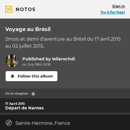
Sign in
NOTOS
Try it for free!
Voyage au Brésil
2mois et demi d'aventure au Brésil du 17 avril 2015
au 02 juillet 2015.
Published by
leilarochdi
on July 18th 2018
Follow this album
Go to chapter
17 April 2015
Départ de Nantes
Sainte-Hermine, France