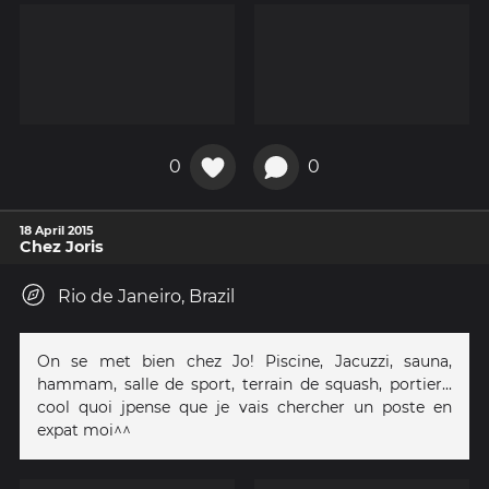
0
0
18 April 2015
Chez Joris
Rio de Janeiro, Brazil
On se met bien chez Jo! Piscine, Jacuzzi, sauna,
hammam, salle de sport, terrain de squash, portier...
cool quoi jpense que je vais chercher un poste en
expat moi^^