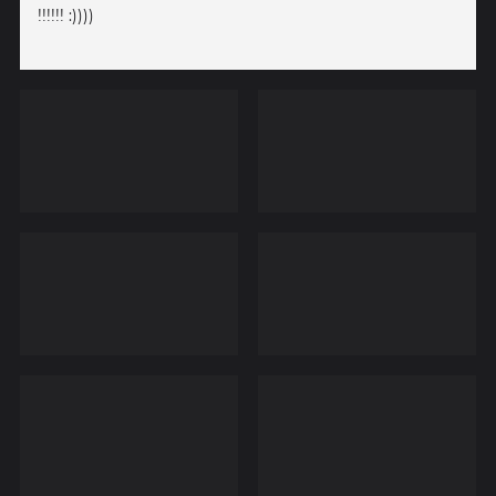
!!!!!! :))))