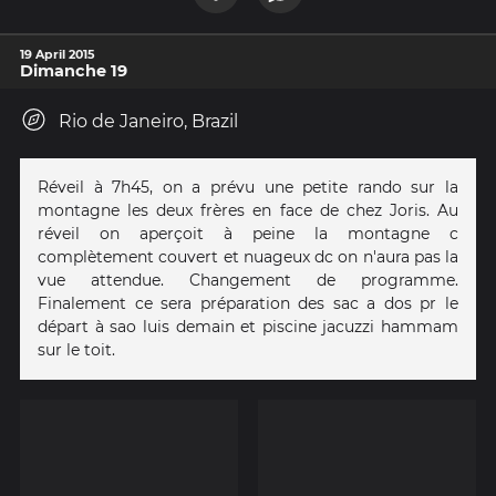
19 April 2015
Dimanche 19
Rio de Janeiro, Brazil
Réveil à 7h45, on a prévu une petite rando sur la
montagne les deux frères en face de chez Joris. Au
réveil on aperçoit à peine la montagne c
complètement couvert et nuageux dc on n'aura pas la
vue attendue. Changement de programme.
Finalement ce sera préparation des sac a dos pr le
départ à sao luis demain et piscine jacuzzi hammam
sur le toit.