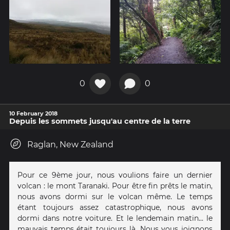
0
0
10 February 2018
Depuis les sommets jusqu'au centre de la terre
Raglan, New Zealand
Pour ce 9ème jour, nous voulions faire un dernier
volcan : le mont Taranaki. Pour être fin prêts le matin,
nous avons dormi sur le volcan même. Le temps
étant toujours assez catastrophique, nous avons
dormi dans notre voiture. Et le lendemain matin... le
mauvais temps était toujours là. Nous vous joignons