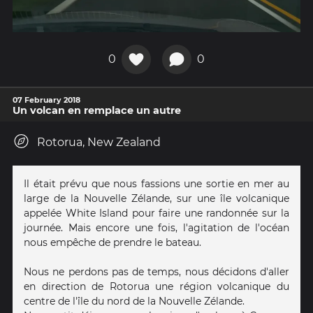
0
0
07 February 2018
Un volcan en remplace un autre
Rotorua, New Zealand
Il était prévu que nous fassions une sortie en mer au
large de la Nouvelle Zélande, sur une île volcanique
appelée White Island pour faire une randonnée sur la
journée. Mais encore une fois, l'agitation de l'océan
nous empêche de prendre le bateau.
Nous ne perdons pas de temps, nous décidons d'aller
en direction de Rotorua une région volcanique du
centre de l'île du nord de la Nouvelle Zélande.