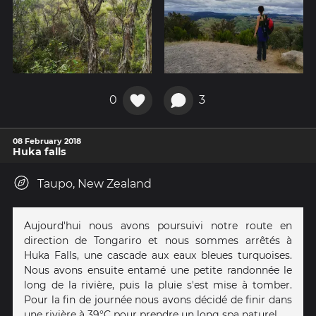
0
3
08 February 2018
Huka falls
Taupo, New Zealand
Aujourd'hui nous avons poursuivi notre route en
direction de Tongariro et nous sommes arrêtés à
Huka Falls, une cascade aux eaux bleues turquoises.
Nous avons ensuite entamé une petite randonnée le
long de la rivière, puis la pluie s'est mise à tomber.
Pour la fin de journée nous avons décidé de finir dans
une rivière à 39°C pour prendre un long spa naturel.