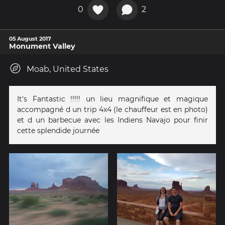
0
2
05 August 2017
Monument Valley
Moab, United States
It's Fantastic !!!!! un lieu magnifique et magique
accompagné d un trip 4x4 (le chauffeur est en photo)
et d un barbecue avec les Indiens Navajo pour finir
cette splendide journée