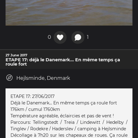
0
1
27 June 2017
ETAPE 17: déjà le Danemark... En même temps ça
roule fort
Hejlsminde, Denmark
ETAPE 17: 27/06/2017
Déjà le Danemark... En même temps ça roule fort
176km / cumul 1760km
Température agréable, éclaircies et pas de vent !
Parcours: Tellingstedt / Treia / Lindewitt / Hedelby /
Tinglev / Rodekre / Haderslev / camping à Hejlsminde
Décollage à 7h20 sur les chapeaux de roues. Ça roule