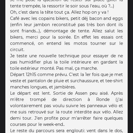
tente trempée, la ressortir le soir sous l'eau, où ?...)
Oh, c'est dans la tête tout ça. Allez hop on y va !
Café avec les copains bikers, petit déj bacon and eggs
(enfin leur jambon reconstitué pas très bon dont ils
sont friands...), démontage de tente. Allez salut les
bikers, merci pour la soirée. En effet les essais ont
commencé, on entend les motos tourner sur le
circuit.
Je teste une nouvelle technique pour essayer de ne
pas humidifier plus la toile intérieure en gardant la
toile extérieur monté. Pas mal, ça marche.
Départ 12h15 comme prévu. C'est la 1er fois que je met
veste et pantalon de pluie et surchaussure, et tee-shirt
manches longues, et jambières.
Le départ est lent. Sortie de Assen peu aisé. Après
m'être trompé de direction à Ronde (j'ai
volontairement pas voulu suivre les panneaux vélo et
me suis retrouvé sur la route interdite aux vélo. Allez
demi tour. J'en profite pour m'arrêter faire quelques
courses pour le week-end..
Le reste du parcours sera englouti: vent dans le dos,