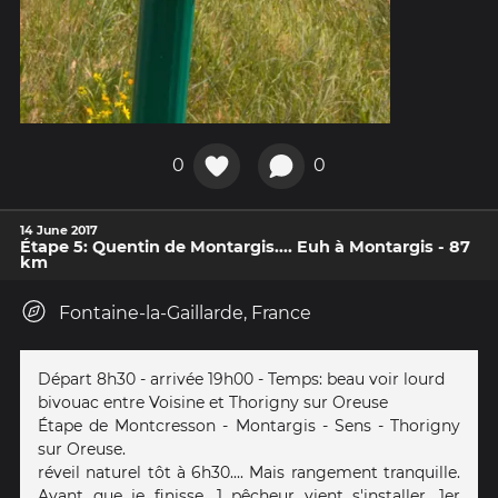
0
0
14 June 2017
Étape 5: Quentin de Montargis.... Euh à Montargis - 87
km
Fontaine-la-Gaillarde, France
Départ 8h30 - arrivée 19h00 - Temps: beau voir lourd
bivouac entre Voisine et Thorigny sur Oreuse
Étape de Montcresson - Montargis - Sens - Thorigny
sur Oreuse.
réveil naturel tôt à 6h30.... Mais rangement tranquille.
Avant que je finisse, 1 pêcheur vient s'installer. 1er