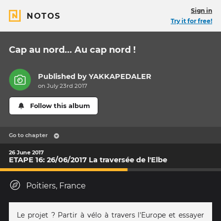
Sign in
NOTOS
Try it for free!
Cap au nord... Au cap nord !
Published by
YAKKAPEDALER
on July 23rd 2017
Follow this album
Go to chapter
26 June 2017
ETAPE 16: 26/06/2017 La traversée de l'Elbe
Poitiers, France
Le projet ? Partir à vélo à travers l'Europe et essayer