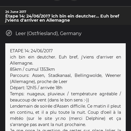
24 June 2017
Étape 14: 24/06/2017 ich bin ein deutcher... Euh bref
j'viens d'arriver en Allemagne
Leer (Ostfriesland), Germany
ETAPE 14: 24/06/2017
ich bin ein deutcher. Euh bref, j'viens d'arriver en
Allemagne.
85km / cumul 1353km
Parcours: Assen, Stadkanaal, Bellingwolde, Weener
(Allemagne), proche de Leer
Départ: 12h15 / arrivée 18h
Temps: nuageux, pluvieux / température agréable /
beaucoup de vent (dans le bon sens :-))
Lendemain de soirée d'Assen difficile. Ce matin il pleut
en continu, et il a plu toute la nuit. Coup d'oeil à la
météo (sur le site yr.no (merci Delphine) et ça
s'arrange pas avant la nuit prochaine.
Je me pose la question de rester sur place (plier la