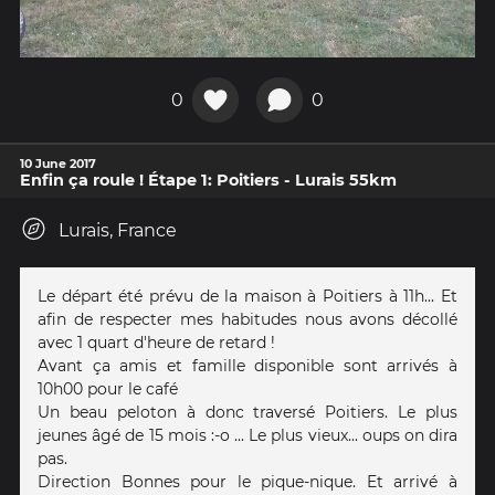
0
0
10 June 2017
Enfin ça roule ! Étape 1: Poitiers - Lurais 55km
Lurais, France
Le départ été prévu de la maison à Poitiers à 11h... Et
afin de respecter mes habitudes nous avons décollé
avec 1 quart d'heure de retard !
Avant ça amis et famille disponible sont arrivés à
10h00 pour le café
Un beau peloton à donc traversé Poitiers. Le plus
jeunes âgé de 15 mois :-o ... Le plus vieux... oups on dira
pas.
Direction Bonnes pour le pique-nique. Et arrivé à