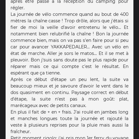
après être passé à la réception du camping pour
régler.
La journée de vélo commence quand au bout de 400
mètres la chaîne casse ! Trop drôle, alors que j'étais si
fier de moi la veille d'avoir entretenu le vélo... Et
notamment bien relubrifié la chaîne ! Bon la journée
commence bien, mais on va pas s'en faire pour si peu
car pour avancer YAKKAPEDALER... Avec un vélo en
état de marche. Aller je sors le matos... Et il se met à
pleuvoir. Bon j'suis sans doute pas le plus rapide pour
réparer mais ce qui compte c'est le résultat. En
espérant que ça tienne.
Après ce début d'étape un peu lent, la suite va
beaucoup mieux et je savoure d'avoir le vent dans le
dos quasiment en continu. Paysage correct en début
d'étape, la suite n'est pas à mon goût: plat,
marécageux avec de petits canaux.
En plus il fait de + en + frais. J'ai roulé en jambes long
et manches longues toute la journée et rajouté la
veste à plusieurs reprises pour la pluie mais aussi la
fraîcheur.
Petit moment rigolo: j'ai pris mon 1er ferry du voyage