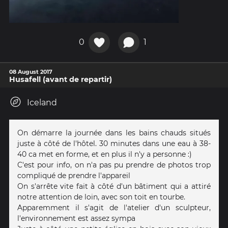
0
1
08 August 2017
Husafell (avant de repartir)
Iceland
On démarre la journée dans les bains chauds situés
juste à côté de l'hôtel. 30 minutes dans une eau à 38-
40 ca met en forme, et en plus il n'y a personne :)
C'est pour info, on n'a pas pu prendre de photos trop
compliqué de prendre l'appareil
On s'arrête vite fait à côté d'un bâtiment qui a attiré
notre attention de loin, avec son toit en tourbe.
Apparemment il s'agit de l'atelier d'un sculpteur,
l'environnement est assez sympa