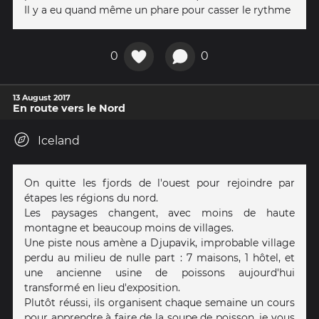
Il y a eu quand même un phare pour casser le rythme
0
0
13 August 2017
En route vers le Nord
Iceland
On quitte les fjords de l'ouest pour rejoindre par
étapes les régions du nord.
Les paysages changent, avec moins de haute
montagne et beaucoup moins de villages.
Une piste nous amène a Djupavik, improbable village
perdu au milieu de nulle part : 7 maisons, 1 hôtel, et
une ancienne usine de poissons aujourd'hui
transformé en lieu d'exposition.
Plutôt réussi, ils organisent chaque semaine un cours
pour apprendre à faire de la soupe de poisson, je vous