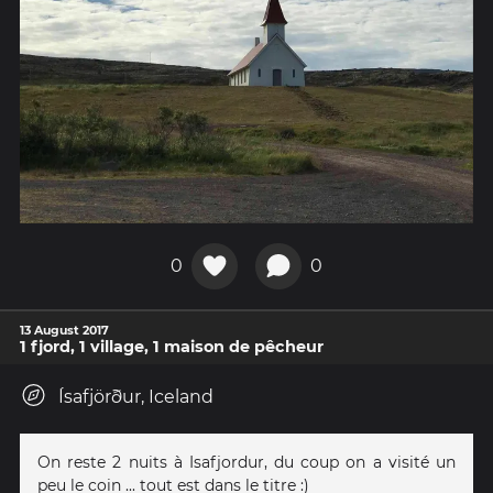
0
0
13 August 2017
1 fjord, 1 village, 1 maison de pêcheur
Ísafjörður, Iceland
On reste 2 nuits à Isafjordur, du coup on a visité un
peu le coin ... tout est dans le titre :)