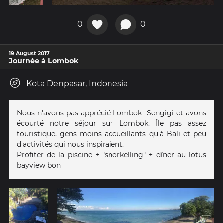
0
0
19 August 2017
Journée à Lombok
Kota Denpasar, Indonesia
Nous n'avons pas apprécié Lombok- Sengigi et avons
écourté notre séjour sur Lombok. Île pas assez
touristique, gens moins accueillants qu'à Bali et peu
d'activités qui nous inspiraient.
Profiter de la piscine + "snorkelling" + dîner au lotus
bayview bon