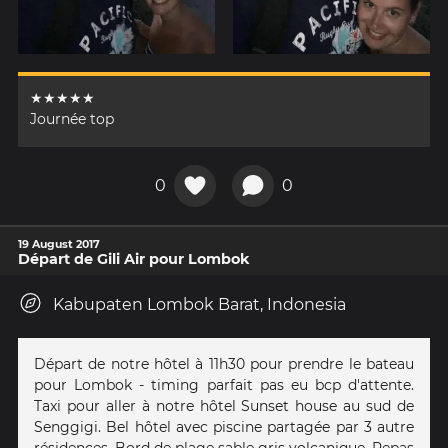
★★★★★
Journée top
0
0
19 August 2017
Départ de Gili Air pour Lombok
Kabupaten Lombok Barat, Indonesia
Départ de notre hôtel à 11h30 pour prendre le bateau
pour Lombok - timing parfait pas eu bcp d'attente.
Taxi pour aller à notre hôtel Sunset house au sud de
Senggigi. Bel hôtel avec piscine partagée par 3 autre
résidences. Bord de plage sable gris volcanique. Repas