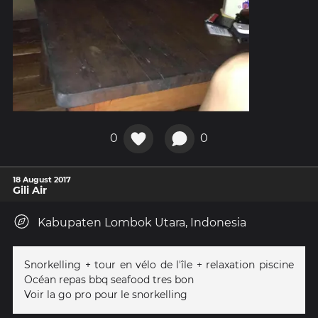
0
0
18 August 2017
Gili Air
Kabupaten Lombok Utara, Indonesia
Snorkelling + tour en vélo de l'île + relaxation piscine
Océan repas bbq seafood tres bon
Voir la go pro pour le snorkelling