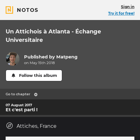
Sign in
NOTOS
Try it for free!
Un Attichois à Atlanta - Échange
Universitaire
Published by
Matpeng
on May 15th 2018
Follow this album
Go to chapter
07 August 2017
Et c'est parti !
Attiches, France