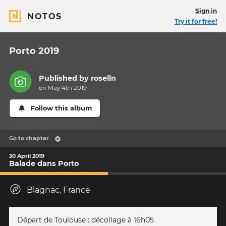
Sign in
NOTOS
Try it for free!
Porto 2019
Published by
roselln
on May 4th 2019
Follow this album
Go to chapter
30 April 2019
Balade dans Porto
Blagnac, France
Départ de Toulouse : décollage à 16h05