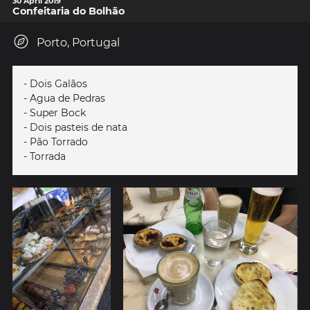
30 April 2019
Confeitaria do Bolhão
Porto, Portugal
- Dois Galãos
- Agua de Pedras
- Super Bock
- Dois pasteis de nata
- Pão Torrado
- Torrada