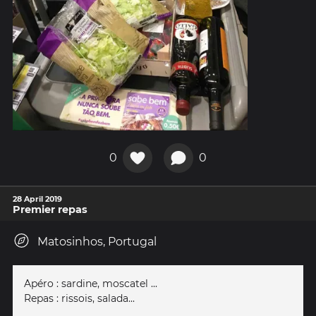
0
0
28 April 2019
Premier repas
Matosinhos, Portugal
Apéro : sardine, moscatel ...
Repas : rissois, salada...