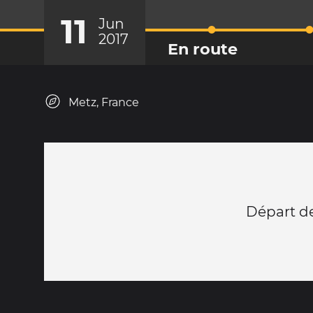
11
Jun
2017
En route
Metz, France
Départ d