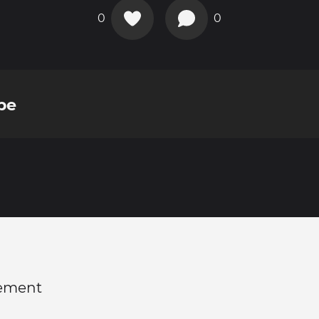
0
0
pe
ement