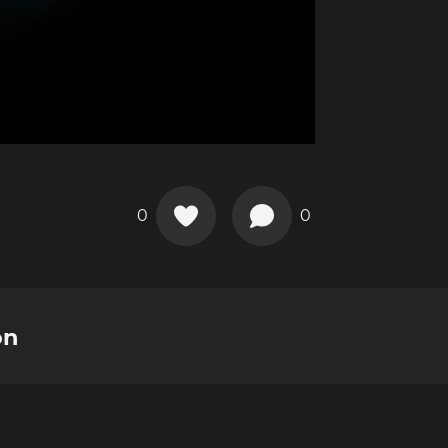
0
0
on