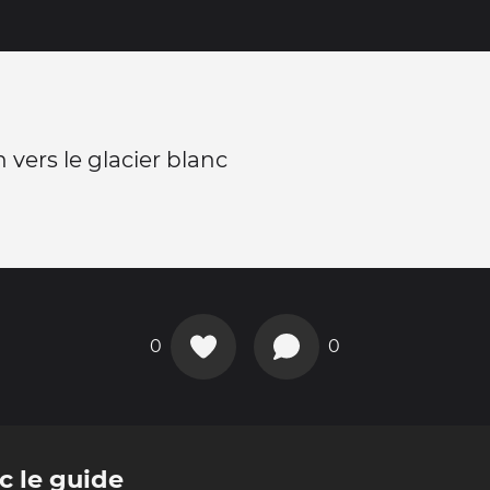
 vers le glacier blanc
0
0
c le guide