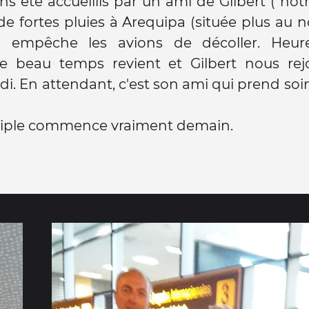
s été accueillis par un ami de Gilbert ( notr
 de fortes pluies à Arequipa (située plus au n
rd empêche les avions de décoller. Heu
e beau temps revient et Gilbert nous rej
idi. En attendant, c'est son ami qui prend soi
riple commence vraiment demain.