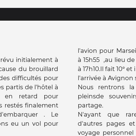
l'avion pour Marse
évu initialement à
à 15h55 ,au lieu de
cause du brouillard
à 17h10.Il fait 10° et 
des difficultés pour
l'arrivée à Avignon s
es partis de l'hôtel à
Nous rentrons la
e en retard pour
pleinsde souveni
 restés finalement
partage.
d'embarquer . Le
N'ayant que rare
ons eu un vol pour
d'autres pages e
voyage personnel à