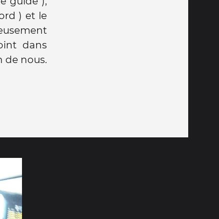
e guide ),
ord ) et le
reusement
oint dans
n de nous.