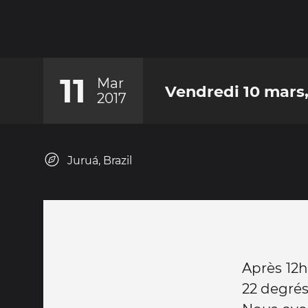
11
Mar
Vendredi 10 mars, 
2017
Juruá, Brazil
Après 12h1
22 degrés