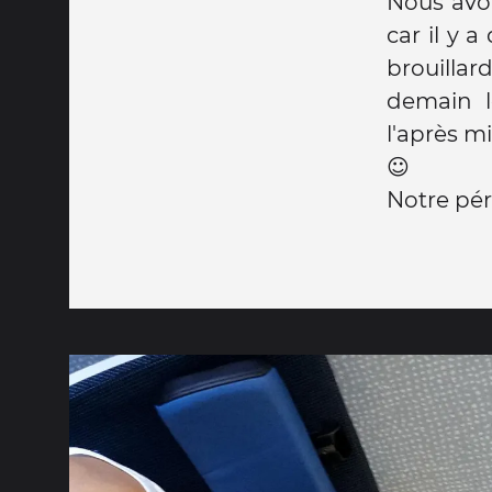
Nous avon
car il y a
brouilla
demain l
l'après m
☺
Notre pé