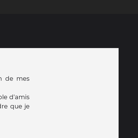
un de mes
ple d'amis
dre que je