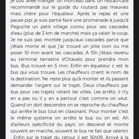
je suis allée manger un morceau dans un restau-café
recommandé sur le guide du routard. pas mauvais
mais chère pour l'équateur. Après le repas et une
pause pipi je suis partie faire une promenade à jusqu'à
Peguche un petit village connu pour ses cascades
d'eau (plus de 3 km de marche) mais ça valait le coup.
Je ne suis pas montée jusqu'aux cascades parce que
j'étais morte et que j'ai trouvé un jolie coin ou me
poser 10 min avant les cascades. A 15h j'étais revenu
au terminal terrestre d'Otavalo pour prendre mon
bus. Bus trouvé en 5 min. Enfin en équateur c est le
bus qui vous trouve. Les chauffeurs crient le nom de
la destination. Ne reste plus qu'à monter et ils passent
demander l'argent sur le trajet. Deux chauffeurs par
bus pour ces trajets reliant les villes. Les arrêts: il n'y
en a pas ou il y en a partout c'est comme on veut.
Quand on doit descendre on se reproche du chauffeur
qui arrête le bus tout en claxonant. Pour monter c'est
le même systeme on arrête le bus ou on est. Ah
d'ailleurs spécificité du pays: on descend et monte
souvent en marche, souvent le bus ne fait que ralentir
. Enfin sur le trajet du retour il est 16h09. Arrivé à la