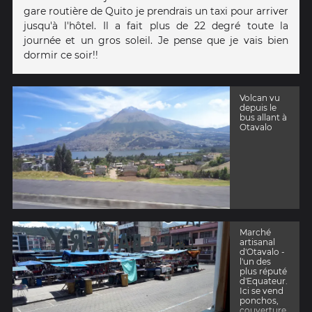
gare routière de Quito je prendrais un taxi pour arriver
jusqu'à l'hôtel. Il a fait plus de 22 degré toute la
journée et un gros soleil. Je pense que je vais bien
dormir ce soir!!
Volcan vu
depuis le
bus allant à
Otavalo
Marché
artisanal
d'Otavalo -
l'un des
plus réputé
d'Equateur.
Ici se vend
ponchos,
couverture