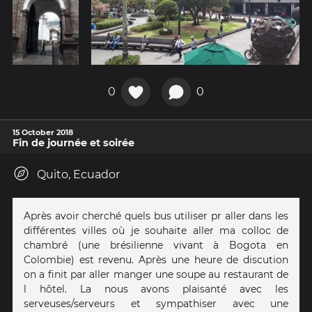
0
0
15 October 2018
Fin de journée et soirée
Quito, Ecuador
Après avoir cherché quels bus utiliser pr aller dans les
différentes villes où je souhaite aller ma colloc de
chambré (une brésilienne vivant à Bogota en
Colombie) est revenu. Après une heure de discution
on a finit par aller manger une soupe au restaurant de
l hôtel. La nous avons plaisanté avec les
serveuses/serveurs et sympathiser avec une