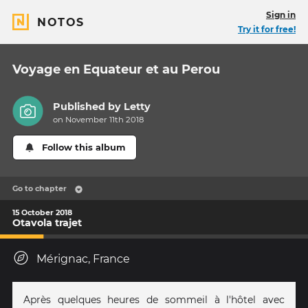
Sign in
NOTOS
Try it for free!
Voyage en Equateur et au Perou
Published by
Letty
on November 11th 2018
Follow this album
Go to chapter
15 October 2018
Otavola trajet
Mérignac, France
Après quelques heures de sommeil à l'hôtel avec