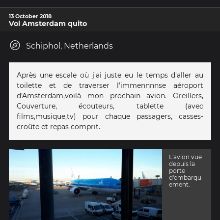
13 October 2018
Vol Amsterdam quito
Schiphol, Netherlands
Après une escale où j'ai juste eu le temps d'aller au
toilette et de traverser l'immennnnse aéroport
d'Amsterdam,voilà mon prochain avion. Oreillers,
Couverture, écouteurs, tablette (avec
films,musique,tv) pour chaque passagers, casses-
croûte et repas comprit.
L'avion vue
depuis la
porte
d'embarqu
ement.