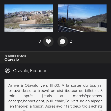
0
2
16 October 2018
Otavalo
Otavalo, Ecuador
Arrivé à Otavalo vers 11h00. A la sortie du bus j'ai
trouvé dessuite trouvé un distributeur de billet et 5
min après j'étais au marché:ponchos,
écharpe,bonnet,gant, pull, châle,Couverture en alpaga
(en théorie) à foison. Après avoir fait deux trois achats