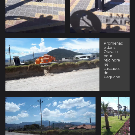
Promenad
e dans
Otavalo
pour
rejoindre
les
cascades
de
Peguche