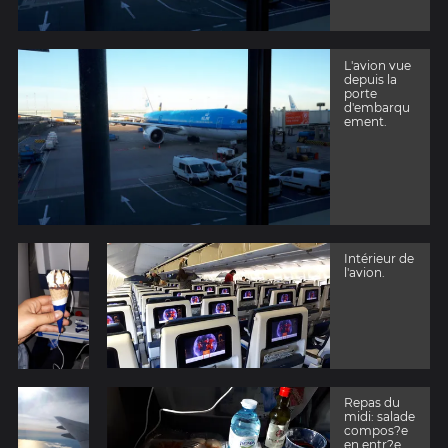
L'avion vue
depuis la
porte
d'embarqu
ement.
Intérieur de
l'avion.
Repas du
midi: salade
compos?e
en entr?e,