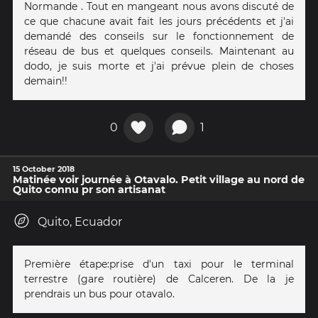
Normande . Tout en mangeant nous avons discuté de
ce que chacune avait fait les jours précédents et j'ai
demandé des conseils sur le fonctionnement de
réseau de bus et quelques conseils. Maintenant au
dodo, je suis morte et j'ai prévue plein de choses
demain!!
0
1
15 October 2018
Matinée voir journée à Otavalo. Petit village au nord de
Quito connu pr son artisanat
Quito, Ecuador
Première étape:prise d'un taxi pour le terminal
terrestre (gare routière) de Calceren. De la je
prendrais un bus pour otavalo.