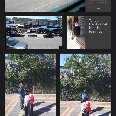
s,pull, gants
...
ect en
alpaga.
Tenue
traditionnel
le de la
femmes