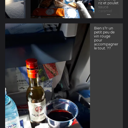
riz et poulet
sauce
caramel
...
pour le plat,
pain,beurre
,fromage.
Et une
Bien s?r un
sorte de
petit peu de
crumble
vin rouge
avec de la
pour
mousse en
accompagner
d?sert(
le tout. ??
super bon).