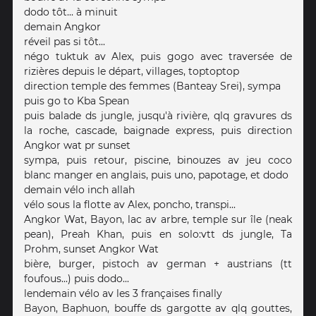
dodo tôt... à minuit
demain Angkor
réveil pas si tôt...
négo tuktuk av Alex, puis gogo avec traversée de
rizières depuis le départ, villages, toptoptop
direction temple des femmes (Banteay Srei), sympa
puis go to Kba Spean
puis balade ds jungle, jusqu'à rivière, qlq gravures ds
la roche, cascade, baignade express, puis direction
Angkor wat pr sunset
sympa, puis retour, piscine, binouzes av jeu coco
blanc manger en anglais, puis uno, papotage, et dodo
demain vélo inch allah
vélo sous la flotte av Alex, poncho, transpi...
Angkor Wat, Bayon, lac av arbre, temple sur île (neak
pean), Preah Khan, puis en solo:vtt ds jungle, Ta
Prohm, sunset Angkor Wat
bière, burger, pistoch av german + austrians (tt
foufous...) puis dodo...
lendemain vélo av les 3 françaises finally
Bayon, Baphuon, bouffe ds gargotte av qlq gouttes,