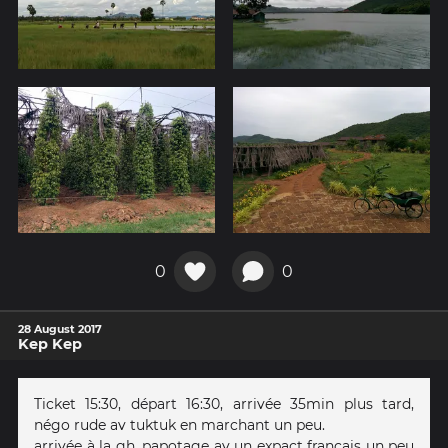
0
0
28 August 2017
Kep Kep
Ticket 15:30, départ 16:30, arrivée 35min plus tard,
négo rude av tuktuk en marchant un peu.
arrivée à la gh, papotage av un expact français un peu