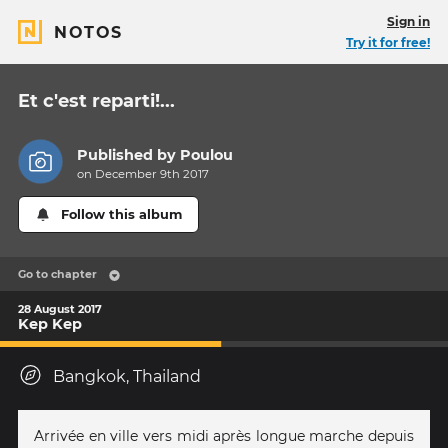
Sign in
NOTOS
Try it for free!
Et c'est reparti!...
Published by
Poulou
on December 9th 2017
Follow this album
Go to chapter
28 August 2017
Kep Kep
Bangkok, Thailand
Arrivée en ville vers midi après longue marche depuis