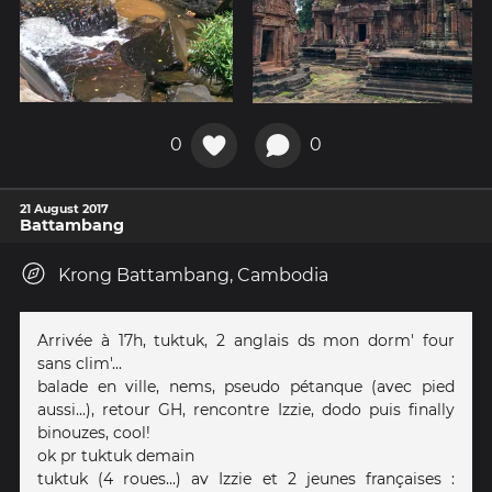
0
0
21 August 2017
Battambang
Krong Battambang, Cambodia
Arrivée à 17h, tuktuk, 2 anglais ds mon dorm' four
sans clim'...
balade en ville, nems, pseudo pétanque (avec pied
aussi...), retour GH, rencontre Izzie, dodo puis finally
binouzes, cool!
ok pr tuktuk demain
tuktuk (4 roues...) av Izzie et 2 jeunes françaises :