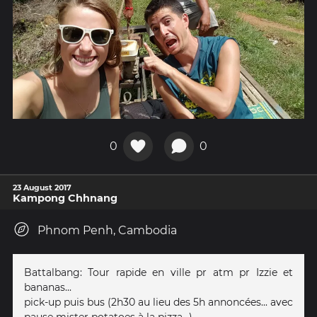
0
0
23 August 2017
Kampong Chhnang
Phnom Penh, Cambodia
Battalbang: Tour rapide en ville pr atm pr Izzie et
bananas...
pick-up puis bus (2h30 au lieu des 5h annoncées... avec
pause mister potatoes à la pizza...)