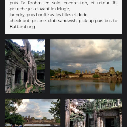
puis Ta Prohm en solo, encore top, et retour 1h,
pistoche juste avant le déluge,
laundry, puis bouffe av les filles et dodo
check out, piscine, club sandwish, pick-up puis bus to
Battambang