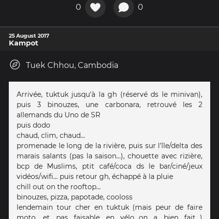
0
0
25 August 2017
Kampot
Tuek Chhou, Cambodia
Arrivée, tuktuk jusqu'à la gh (réservé ds le minivan),
puis 3 binouzes, une carbonara, retrouvé les 2
allemands du Uno de SR
puis dodo
chaud, clim, chaud...
promenade le long de la rivière, puis sur l'île/delta des
marais salants (pas la saison...), chouette avec rizière,
bcp de Muslims, ptit café/coca ds le bar/ciné/jeux
vidéos/wifi... puis retour gh, échappé à la pluie
chill out on the rooftop...
binouzes, pizza, papotade, cooloss
lendemain tour cher en tuktuk (mais peur de faire
moto, et pas faisable en vélo...on a bien fait...)