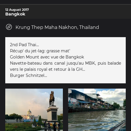
12 August 2017
Bangkok
Krung Thep Maha Nakhon, Thailand
2nd Pad Thai...
Récup' du jet-lag: grasse mat'
Golden Mount avec vue de Bangkok
Navette-bateau dans canal jusqu'au MBK, puis balade
vers le palais royal et retour à la GH...
Burger Schnitzel...