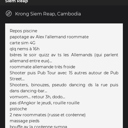
Siem Reap
Krong Siem Reap, Cambodia
Repos piscine
papotage av Alex l'allemand roommate
carte sim 4G
qlq nems à 16h
bières le soir quizz av ts les Allemands (qui parlent
allemand entre eux)...
roommate allemande très froide
Shooter puis Pub Tour avec 15 autres autour de Pub
Street...
Shooters, binouzes, pseudo dancing ds la rue puis
dans dancing-bar...
vomvom... retour 3h, dodo...
pas d'Angkor le jeudi, rouille rouille
pistoche
2 new roommates (russe et coréenne)
massage pieds
bouffe av la coréenne sympa