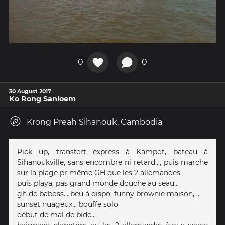
0
0
30 August 2017
Ko Rong Sanloem
Krong Preah Sihanouk, Cambodia
Pick up, transfert express à Kampot, bateau à
Sihanoukville, sans encombre ni retard..., puis marche
sur la plage pr même GH que les 2 allemandes
puis playa, pas grand monde douche au seau...
gh de baboss... beu à dispo, funny brownie maison, ...
sunset nuageux... bouffe solo
début de mal de bide...