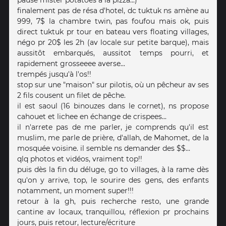
finalement pas de résa d'hotel, dc tuktuk ns amène au
999, 7$ la chambre twin, pas foufou mais ok, puis
direct tuktuk pr tour en bateau vers floating villages,
négo pr 20$ les 2h (av locale sur petite barque), mais
aussitôt embarqués, aussitot temps pourri, et
rapidement grosseeee averse...
trempés jusqu'à l'os!!
stop sur une "maison" sur pilotis, où un pêcheur av ses
2 fils cousent un filet de pêche.
il est saoul (16 binouzes dans le cornet), ns propose
cahouet et lichee en échange de crispees...
il n'arrete pas de me parler, je comprends qu'il est
muslim, me parle de prière, d'allah, de Mahomet, de la
mosquée voisine. il semble ns demander des $$...
qlq photos et vidéos, vraiment top!!
puis dès la fin du déluge, go to villages, à la rame dès
qu'on y arrive, top, le sourire des gens, des enfants
notamment, un moment super!!!
retour à la gh, puis recherche resto, une grande
cantine av locaux, tranquillou, réflexion pr prochains
jours, puis retour, lecture/écriture