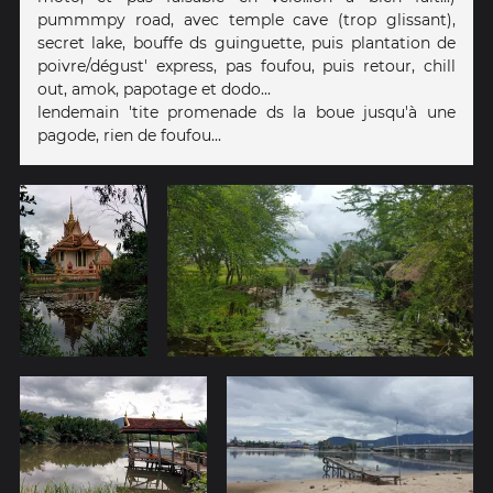
pummmpy road, avec temple cave (trop glissant),
secret lake, bouffe ds guinguette, puis plantation de
poivre/dégust' express, pas foufou, puis retour, chill
out, amok, papotage et dodo...
lendemain 'tite promenade ds la boue jusqu'à une
pagode, rien de foufou...