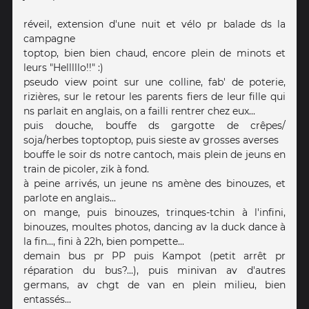
réveil, extension d'une nuit et vélo pr balade ds la
campagne
toptop, bien bien chaud, encore plein de minots et
leurs "Helllllo!!" :)
pseudo view point sur une colline, fab' de poterie,
rizières, sur le retour les parents fiers de leur fille qui
ns parlait en anglais, on a failli rentrer chez eux...
puis douche, bouffe ds gargotte de crêpes/
soja/herbes toptoptop, puis sieste av grosses averses
bouffe le soir ds notre cantoch, mais plein de jeuns en
train de picoler, zik à fond.
à peine arrivés, un jeune ns amène des binouzes, et
parlote en anglais...
on mange, puis binouzes, trinques-tchin à l'infini,
binouzes, moultes photos, dancing av la duck dance à
la fin..., fini à 22h, bien pompette...
demain bus pr PP puis Kampot (petit arrêt pr
réparation du bus?...), puis minivan av d'autres
germans, av chgt de van en plein milieu, bien
entassés...