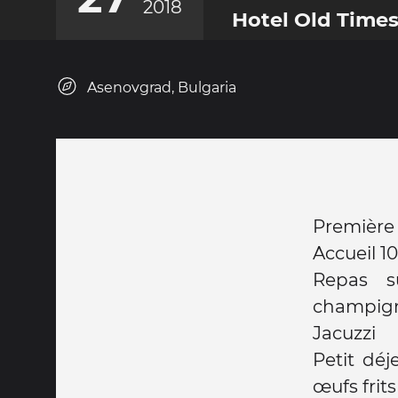
2018
Hotel Old Time
Asenovgrad, Bulgaria
Première 
Accueil 1
Repas s
champig
Jacuzzi
Petit dé
œufs frits