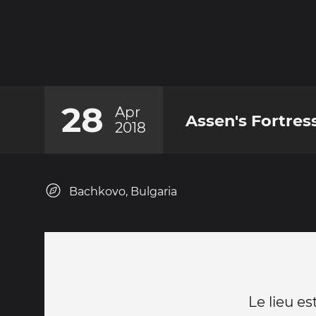
28
Apr
Assen's Fortres
2018
Bachkovo, Bulgaria
Le lieu e