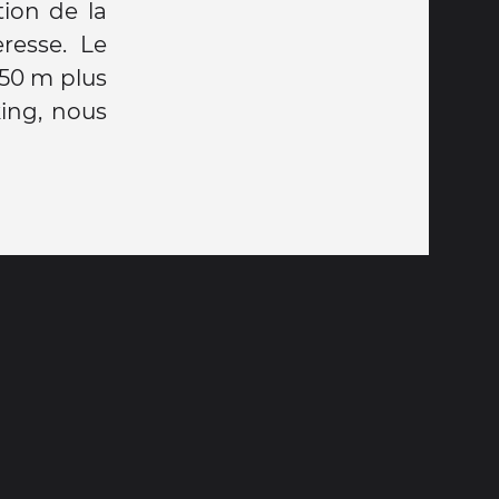
tion de la
resse. Le
350 m plus
king, nous