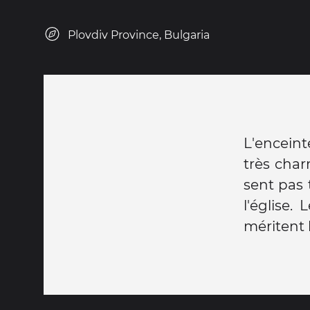
Plovdiv Province, Bulgaria
L'encein
très char
sent pas 
l'église.
méritent 