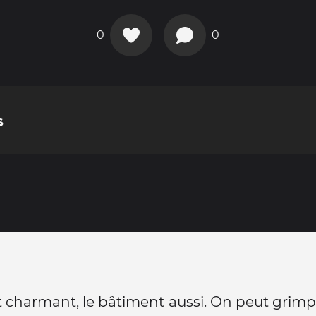
0
0
s
st charmant, le bâtiment aussi. On peut grim