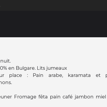
s
nuit.
00% en Bulgare. Lits jumeaux
ur place : Pain arabe, karamata et 
nons.
jeuner Fromage fêta pain café jambon miel 