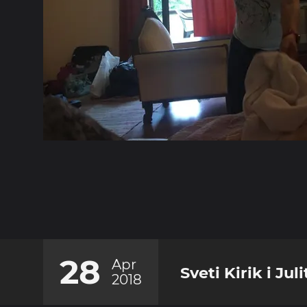
28
Apr
Sveti Kirik i Ju
2018