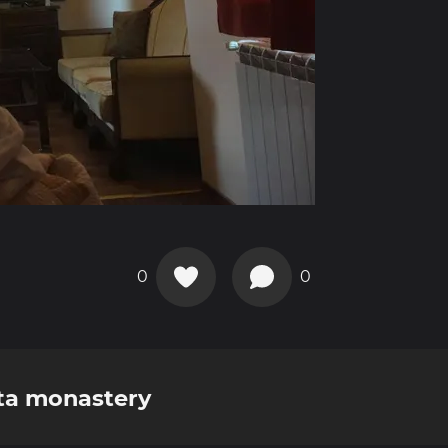
0
0
lita monastery