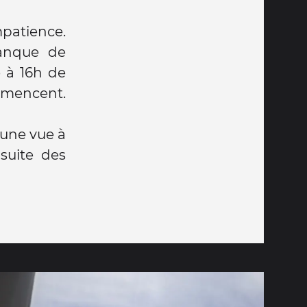
mpatience.
manque de
e à 16h de
mmencent.
 une vue à
suite des