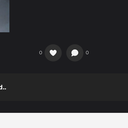
0
0
..