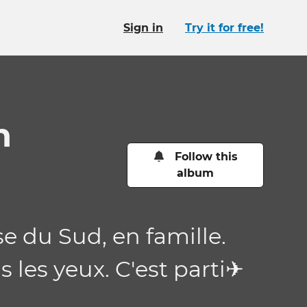
Sign in
Try it for free!
n
Follow this
album
e du Sud, en famille.
 les yeux. C'est parti✈️