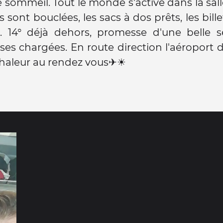
 sommeil. Tout le monde s'active dans la sall
s sont bouclées, les sacs à dos prêts, les bill
. 14° déjà dehors, promesse d'une belle 
lises chargées. En route direction l'aéroport 
 chaleur au rendez vous✈️☀️