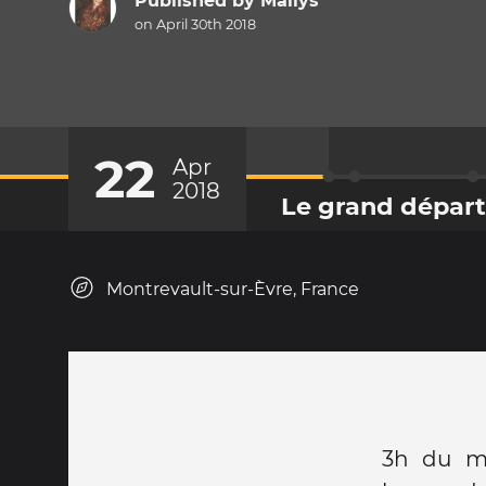
Published by
Mailys
on April 30th 2018
22
Apr
2018
Le grand départ
Montrevault-sur-Èvre, France
3h du ma