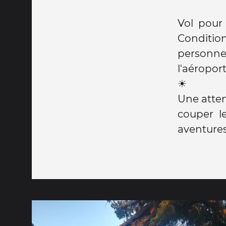
Vol pour 
Conditio
personnel
l'aéropor
☀️
Une atten
couper l
aventure