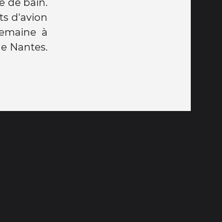
e de bain.
ets d'avion
semaine à
de Nantes.