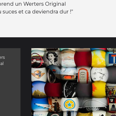
rend un Werters Original
tu suces et ca deviendra dur !"
ers
al