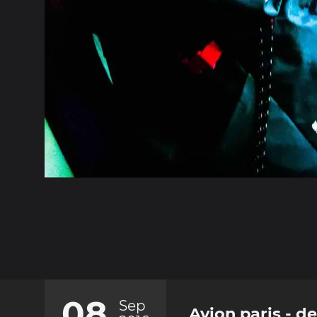
08
Sep
Avion paris - d