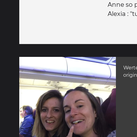
Anne so p
Alexia : "
Wert
origin