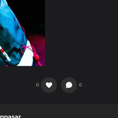
0
0
enpasar