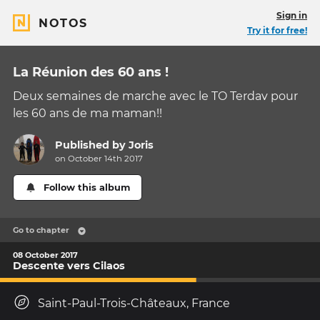
Sign in
NOTOS
Try it for free!
La Réunion des 60 ans !
Deux semaines de marche avec le TO Terdav pour
les 60 ans de ma maman!!
Published by
Joris
on October 14th 2017
Follow this album
Go to chapter
08 October 2017
Descente vers Cilaos
Saint-Paul-Trois-Châteaux, France