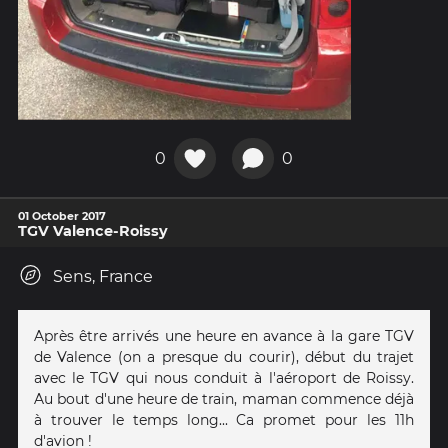
0
0
01 October 2017
TGV Valence-Roissy
Sens, France
Après être arrivés une heure en avance à la gare TGV
de Valence (on a presque du courir), début du trajet
avec le TGV qui nous conduit à l'aéroport de Roissy.
Au bout d'une heure de train, maman commence déjà
à trouver le temps long... Ca promet pour les 11h
d'avion !