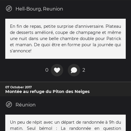
Hell-Bourg, Reunion
En fin de repas, petite surprise d'anniversaire. Plateau
de desserts amélioré, coupe de champagne et même
une nuit dans une belle chambre double pour Patrick
et maman. De quoi être en forme pour la journée qui
s'annonce!
0
2
07 October 2017
Montée au refuge du Piton des Neiges
Réunion
Un peu de répit avec un départ de randonnée à 9h du
matin. Seul bémol : La randonnée en question