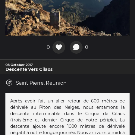
0
0
08 October 2017
Descente vers Cilaos
Saint Pierre, Reunion
Après avoir fait un aller retour de 600 mètres de
dénivelé au Piton des Neiges, nous entamons la
descente interminable dans le Cirque de Cilaos
(troisième et dernier Cirque de notre périple). La
descente ajoute encore 1000 mètres de dénivelé
négatif à notre longue journée. Nous arrivons à midi à