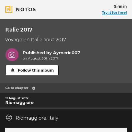
Sign in
NOTOS
Try it for free!
Italie 2017
voyage en Italie août 2017
Published by
Aymeric007
on August 30th 2017
Follow this album
Go to chapter
11 August 2017
Riomaggiore
Riomaggiore, Italy