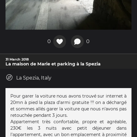
0
0
31 March 2018
La maison de Marie et parking à la Spezia
La Spezia, Italy
Pour garer la voiture nous avons trouvé sur internet à
20mn à pied la plaza d'armi gratuite !!! on a déchargé
et sommes allés garer la voiture que nous n'avons pas
retouchée pendant 3 jours.
Appartement très confortable, propre et agréable,
230€ les 3 nuits avec petit déjeuner dans
l'appartement, avec un bon emplacement à proximité