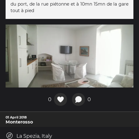
du port, de la rue piétonne et à 10mn 15mn de la gare
tout à pied
0
0
01 April 2018
Monterosso
La Spezia, Italy