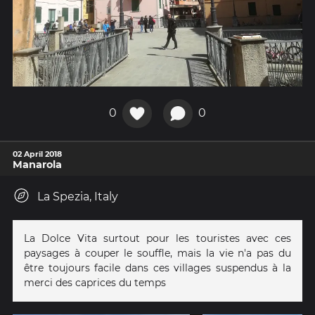
0
0
02 April 2018
Manarola
La Spezia, Italy
La Dolce Vita surtout pour les touristes avec ces
paysages à couper le souffle, mais la vie n'a pas du
être toujours facile dans ces villages suspendus à la
merci des caprices du temps