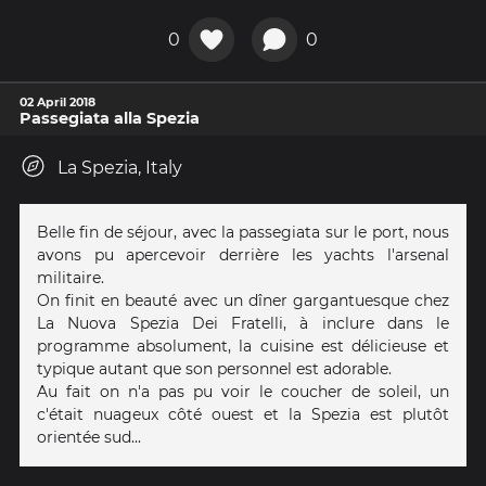
0
0
02 April 2018
Passegiata alla Spezia
La Spezia, Italy
Belle fin de séjour, avec la passegiata sur le port, nous
avons pu apercevoir derrière les yachts l'arsenal
militaire.
On finit en beauté avec un dîner gargantuesque chez
La Nuova Spezia Dei Fratelli, à inclure dans le
programme absolument, la cuisine est délicieuse et
typique autant que son personnel est adorable.
Au fait on n'a pas pu voir le coucher de soleil, un
c'était nuageux côté ouest et la Spezia est plutôt
orientée sud...