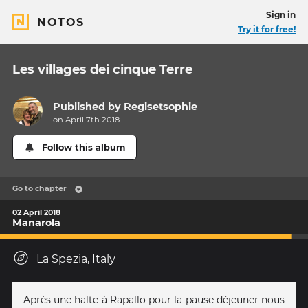
Sign in
NOTOS
Try it for free!
Les villages dei cinque Terre
Published by
Regisetsophie
on April 7th 2018
Follow this album
Go to chapter
02 April 2018
Manarola
La Spezia, Italy
Après une halte à Rapallo pour la pause déjeuner nous