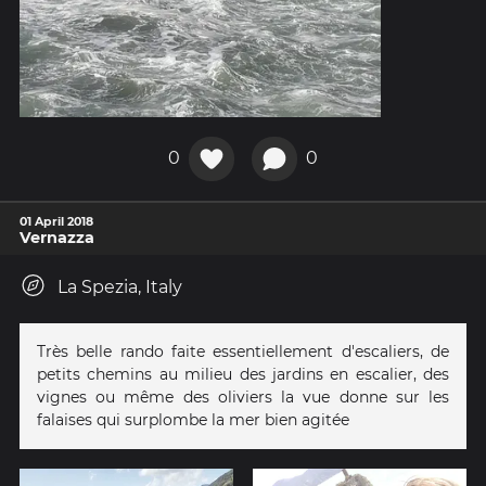
0
0
01 April 2018
Vernazza
La Spezia, Italy
Très belle rando faite essentiellement d'escaliers, de
petits chemins au milieu des jardins en escalier, des
vignes ou même des oliviers la vue donne sur les
falaises qui surplombe la mer bien agitée