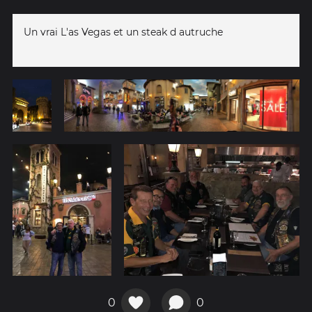
Un vrai L'as Vegas et un steak d autruche
0
0