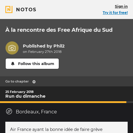
Sign in
NOTOS
Try it for free!
À la rencontre des Free Afrique du Sud
Published by
Phil2
on February 27th 2018
Follow this album
Go to chapter
25 February 2018
Run du dimanche
Bordeaux, France
Air France ayant la bonne idée de faire grève