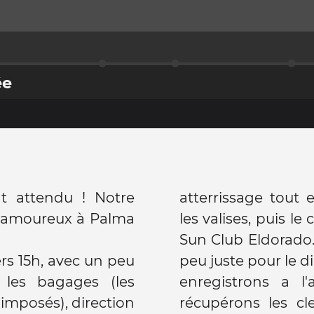
ée
nt attendu ! Notre
atterrissage tout
 amoureux à Palma
les valises, puis l
Sun Club Eldorado.
rs 15h, avec un peu
ça passe ! Nous nous
 les bagages (les
issons nos valises,
 imposés), direction
ngalow puis allons