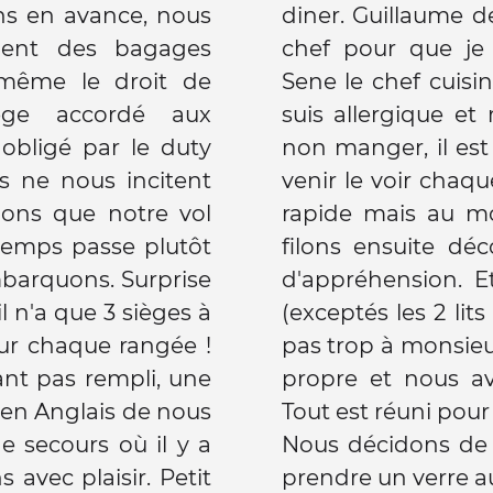
ons en avance, nous
ectement à voir le
ement des bagages
nger sans gluten.
même le droit de
end de suite que je
lège accordé aux
 ce que je peux ou
 obligé par le duty
 soins et me dit de
ts ne nous incitent
diner se passe bien,
dons que notre vol
a plus faim ! Nous
 temps passe plutôt
re bungalow, plein
embarquons. Surprise
nt, bonne surprise
il n'a que 3 sièges à
llés qui ne plaisent
sur chaque rangée !
hambre est neuve et
tant pas rempli, une
lle salle de bain.
 en Anglais de nous
maine se passe bien.
e secours où il y a
 journée en allant
 avec plaisir. Petit
ance du club (après