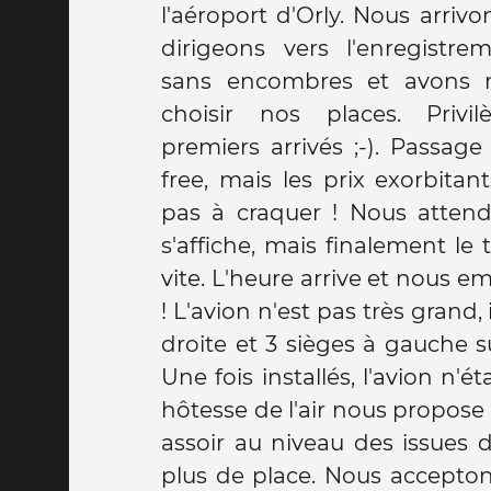
l'aéroport d'Orly. Nous arriv
diner. Guillaume demande dir
dirigeons vers l'enregistr
chef pour que je puisse ma
sans encombres et avons 
Sene le chef cuisinier compr
choisir nos places. Privi
suis allergique et m'indique
premiers arrivés ;-). Passage
non manger, il est aux petits
free, mais les prix exorbitan
venir le voir chaque jour. Le 
pas à craquer ! Nous atten
rapide mais au moins on n'
s'affiche, mais finalement le
filons ensuite découvrir not
vite. L'heure arrive et nous 
d'appréhension. Et finaleme
! L'avion n'est pas très grand, 
(exceptés les 2 lits simples co
droite et 3 sièges à gauche 
pas trop à monsieur ;-p) la c
Une fois installés, l'avion n'é
propre et nous avons une be
hôtesse de l'air nous propose
Tout est réuni pour que la se
assoir au niveau des issues d
Nous décidons de terminer la
plus de place. Nous acceptons
prendre un verre au bar ambi