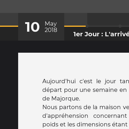
10
May
2018
1er Jour : L'arriv
Aujourd'hui c'est le jour ta
départ pour une semaine en
de Majorque.
Nous partons de la maison ve
peu juste pour le diner mais 
d'appréhension concernant
enregistrons a l'accueil, la
poids et les dimensions étant
récupérons les clefs du bu