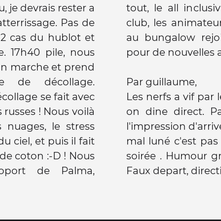
je devrais rester a
it pour ça !). Soirée
atterrissage. Pas de
t bien rire. Retour
 2 cas du hublot et
phée et à demain
e. 17h40 pile, nous
pour de nouvelles 
t en marche et prend
e de décollage.
Par guillaume,
écollage se fait avec
Les nerfs a vif par 
russes ! Nous voilà
on dine direct. 
 nuages, le stress
l'impression d'arriv
 ciel, et puis il fait
mal luné c'est pas
e coton :-D ! Nous
soirée . Humour gr
roport de Palma,
Faux depart, direct