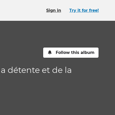
Sign in
Try it for free!
Follow this album
a détente et de la