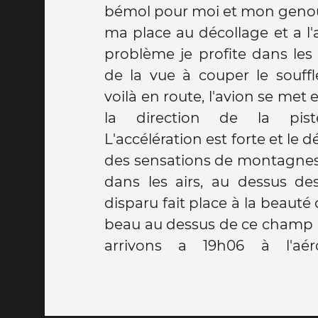
bémol pour moi et mon genou, 
tout, le all inclusive c'est fa
ma place au décollage et a l'
club, les animateurs nous fon
problème je profite dans les
au bungalow rejoindre Mor
de la vue à couper le souffl
voilà en route, l'avion se me
la direction de la pist
L'accélération est forte et le d
des sensations de montagnes 
dans les airs, au dessus des
disparu fait place à la beauté du
beau au dessus de ce champ d
arrivons a 19h06 à l'aé