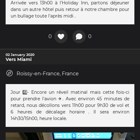
Arrivée vers 13h00 à l'Holiday Inn, partons déjeuner
dans un autre hôtel puis retour à notre chambre pour
un bullage toute l'après midi .
0
0
02 January 2020
Vers Miami ️
Roissy-en-France, France
Jour 2️⃣- Encore un réveil matinal mais cette fois-ci
pour prendre l'avion ✈️. Avec environ 45 minutes de
retard, nous décollons vers 11h00 pour 9h30 de vol et
6 heures de décalage horaire . Il sera environ
14h30/15h00, heure locale.