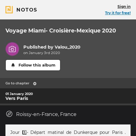
Sign in
NOTOS
Try it for free!
Voyage Miami- Croisière-Mexique 2020
Published by
Valou_2020
on January 3rd 2020
Follow this album
Go to chapter
01 January 2020
Vers Paris
Roissy-en-France, France
Jour 1️⃣- Départ matinal de Dunkerque pour Paris .