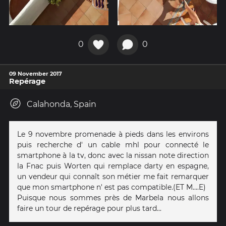
0
0
09 November 2017
Repérage
Calahonda, Spain
Le 9 novembre promenade à pieds dans les environs
puis recherche d' un cable mhl pour connecté le
smartphone à la tv, donc avec la nissan note direction
la Fnac puis Worten qui remplace darty en espagne,
un vendeur qui connaît son métier me fait remarquer
que mon smartphone n' est pas compatible.(ET M....E)
Puisque nous sommes près de Marbela nous allons
faire un tour de repérage pour plus tard...