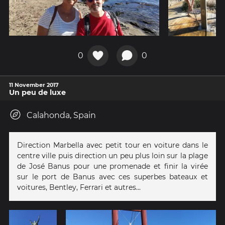
0
0
11 November 2017
Un peu de luxe
Calahonda, Spain
Direction Marbella avec petit tour en voiture dans le
centre ville puis direction un peu plus loin sur la plage
de José Banus pour une promenade et finir la virée
sur le port de Banus avec ces superbes bateaux et
voitures, Bentley, Ferrari et autres...