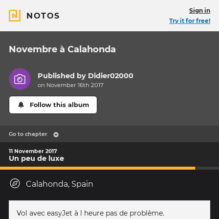
Sign in
NOTOS
Try it for free!
Novembre à Calahonda
Published by
Didier02000
on November 16th 2017
Follow this album
Go to chapter
11 November 2017
Un peu de luxe
Calahonda, Spain
Vol avec easyJet à l heure pas de problème.