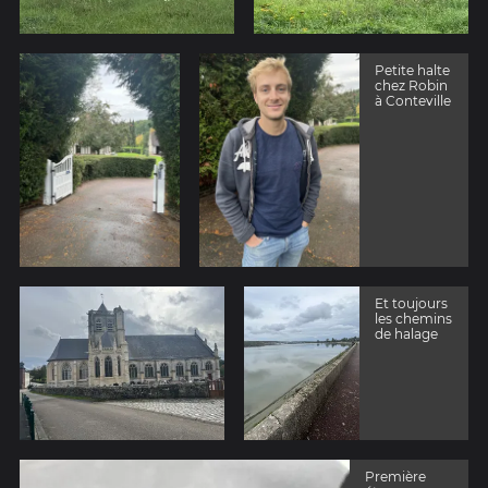
Petite halte
chez Robin
à Conteville
Et toujours
les chemins
de halage
Première