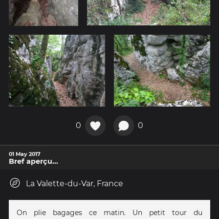
0
0
01 May 2017
Bref aperçu...
La Valette-du-Var, France
On plie bagages ce matin. Un petit tour du