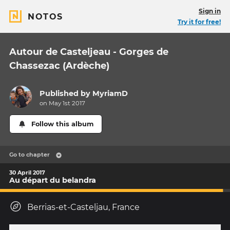
Sign in
NOTOS
Try it for free!
Autour de Casteljeau - Gorges de
Chassezac (Ardèche)
Published by
MyriamD
on May 1st 2017
Follow this album
Go to chapter
30 April 2017
Au départ du belandra
Berrias-et-Casteljau, France