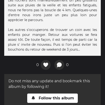
Les rochers sont malheureusement un peu glissants
suite aux pluies de la veille et les enfants fatigués,
nous ne ferons pas la boucle de 4 km. Quelques-unes
d'entre nous irons juste un peu plus loin pour
apprécier le parcours.
Les autres s'occuperons de trouver un coin avec les
enfants pour manger. Retour aux voitures se fera
assez tôt. De toute façon, il est temps de parti car la
pluie s' invite de nouveau. Puis si l'on peut éviter les
bouchons du retour de weekend de 3 jours...
0
0
Do not miss any update and bookmark this
album by following it!
Follow this album