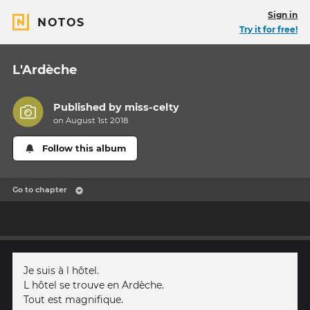
Sign in
NOTOS
Try it for free!
L'Ardèche
Published by
miss-celty
on August 1st 2018
Follow this album
Go to chapter
Je suis à l hôtel.
L hôtel se trouve en Ardèche.
Tout est magnifique.