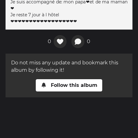
Je suis accompagné de: mon papa❤et de ma maman
❤
Je reste 7 jour à l hôtel
❤❤❤❤❤❤❤❤❤❤❤❤❤❤❤❤❤❤
0
0
Do not miss any update and bookmark this
album by following it!
Follow this album