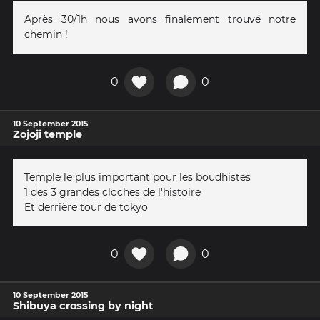
Après 30/1h nous avons finalement trouvé notre
chemin !
0
0
10 September 2015
Zojoji temple
Temple le plus important pour les boudhistes
1 des 3 grandes cloches de l'histoire
Et derrière tour de tokyo
0
0
10 September 2015
Shibuya crossing by night