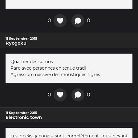
0
0
11 September 2015
Ryogoku
Quartier des sumos
Parc avec personnes en tenue tradi
Agression massive des moustiques tigres
0
0
11 September 2015
Electronic town
Les geeks japonais sont complètement fous devant