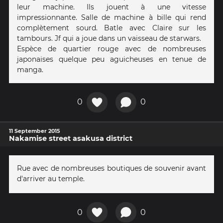
leur machine. Ils jouent à une vitesse
impressionnante. Salle de machine à bille qui rend
complètement sourd. Batle avec Claire sur les
tambours. Jf qui a joue dans un vaisseau de starwars.
Espèce de quartier rouge avec de nombreuses
japonaises quelque peu aguicheuses en tenue de
manga.
0
0
11 September 2015
Nakamise street asakusa district
Rue avec de nombreuses boutiques de souvenir avant
d'arriver au temple.
0
0