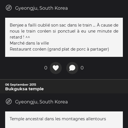
Gyeongju, South Korea
Benjee a failli oublié son sac dans le train ... À cause de
nous le train coréen si ponctuel à eu une minute de
retard ! ^^
Marché dans la ville
Restaurant coréen (grand plat de porc à partager)
0
0
06 September 2015
Bukguksa temple
Gyeongju, South Korea
Temple ancestral dans les montagnes allentours