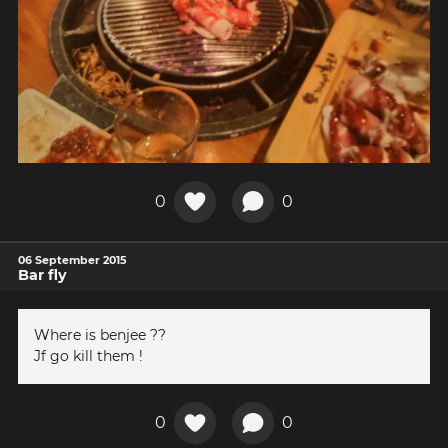
0
0
06 September 2015
Bar fly
Where is benjee ??
Jf go kill them !
0
0