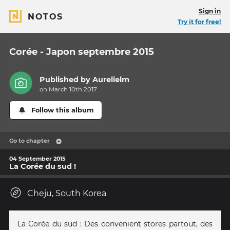
Sign in
NOTOS
Try it for free!
Corée - Japon septembre 2015
Published by
Aurelielm
on March 10th 2017
Follow this album
Go to chapter
04 September 2015
La Corée du sud !
Cheju, South Korea
La Corée du sud : Des convenient stores partout, des