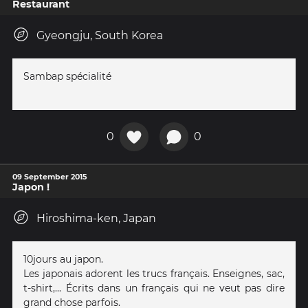
Restaurant
Gyeongju, South Korea
Sambap spécialité
0
0
09 September 2015
Japon !
Hiroshima-ken, Japan
10jours au japon.
Les japonais adorent les trucs français. Enseignes, sac,
t-shirt,... Écrits dans un français qui ne veut pas dire
grand chose parfois.